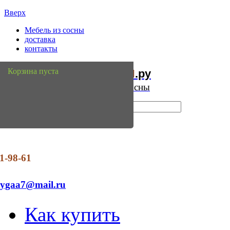
Вверх
Мебель из сосны
доставка
контакты
Мебель
Сосны
Корзина пуста
из
.ру
Интернет магазин мебели из сосны
1-98-61
dygaa7@mail.ru
Как купить