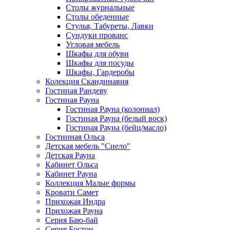
Столы журнальные
Столы обеденные
Стулья, Табуреты, Лавки
Сундуки прованс
Угловая мебель
Шкафы для обуви
Шкафы для посуды
Шкафы, Гардеробы
Колекция Скандинавия
Гостиная Рандеву
Гостиная Рауна
Гостиная Рауна (колониал)
Гостиная Рауна (белый воск)
Гостиная Рауна (бейц/масло)
Гостинная Ольса
Детская мебель "Сиело"
Детская Рауна
Кабинет Ольса
Кабинет Рауна
Коллекция Малые формы
Кровати Самет
Прихожая Индра
Прихожая Рауна
Серия Баю-бай
Серия Бостон