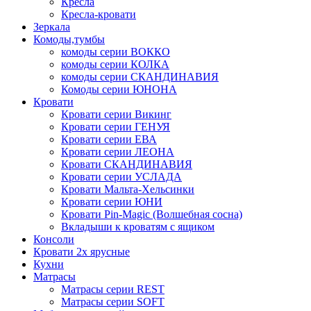
Кресла
Кресла-кровати
Зеркала
Комоды,тумбы
комоды серии ВОККО
комоды серии КОЛКА
комоды серии СКАНДИНАВИЯ
Комоды серии ЮНОНА
Кровати
Кровати серии Викинг
Кровати серии ГЕНУЯ
Кровати серии ЕВА
Кровати серии ЛЕОНА
Кровати СКАНДИНАВИЯ
Кровати серии УСЛАДА
Кровати Мальта-Хельсинки
Кровати серии ЮНИ
Кровати Pin-Magic (Волшебная сосна)
Вкладыши к кроватям с ящиком
Консоли
Кровати 2х ярусные
Кухни
Матрасы
Матрасы серии REST
Матрасы серии SOFT