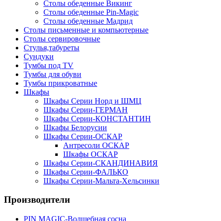
Столы обеденные Викинг
Столы обеденные Pin-Magic
Столы обеденные Мадрид
Столы письменные и компьютерные
Столы сервировочные
Стулья,табуреты
Сундуки
Тумбы под TV
Тумбы для обуви
Тумбы прикроватные
Шкафы
Шкафы Серии Норд и ШМЦ
Шкафы Серии-ГЕРМАН
Шкафы Серии-КОНСТАНТИН
Шкафы Белорусии
Шкафы Серии-ОСКАР
Антресоли ОСКАР
Шкафы ОСКАР
Шкафы Серии-СКАНДИНАВИЯ
Шкафы Серии-ФАЛЬКО
Шкафы Серии-Мальта-Хельсинки
Производители
PIN MAGIС-Волшебная сосна