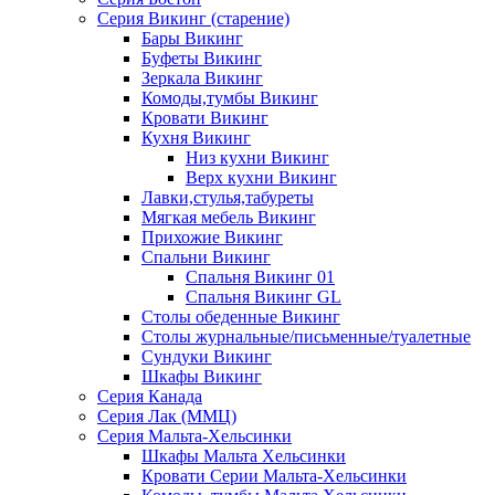
Серия Викинг (старение)
Бары Викинг
Буфеты Викинг
Зеркала Викинг
Комоды,тумбы Викинг
Кровати Викинг
Кухня Викинг
Низ кухни Викинг
Верх кухни Викинг
Лавки,стулья,табуреты
Мягкая мебель Викинг
Прихожие Викинг
Спальни Викинг
Спальня Викинг 01
Спальня Викинг GL
Столы обеденные Викинг
Столы журнальные/письменные/туалетные
Сундуки Викинг
Шкафы Викинг
Серия Канада
Серия Лак (ММЦ)
Серия Мальта-Хельсинки
Шкафы Мальта Хельсинки
Кровати Серии Мальта-Хельсинки