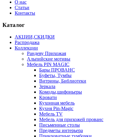
О нас
Статьи
Контакты
Каталог
АКЦИИ,СКИДКИ
Распродажа
Коллекции
Рандеву Прихожая
Альпийские мотивы
Мебель PIN MAGIС
Бары ПРОВАНС
Буфеты, Тумбы
Витрины, Библиотеки
Зеркала
Комоды,шифоньеры
Кровати
Кухонная мебель
Кухня Pin-Magic
Мебель TV
Мебель для прихожей прованс
Письменные столы
Предметы интерьера
Прикроватные тумбочки