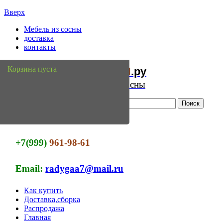
Вверх
Мебель из сосны
доставка
контакты
Мебель
Сосны
Корзина пуста
из
.ру
Интернет магазин мебели из сосны
+7(999)
961-98-61
Email:
radygaa7@mail.ru
Как купить
Доставка,сборка
Распродажа
Главная