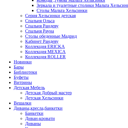
Комоды ,тумбы Мальта Хельсинки
Зеркала и туалетные столики Мальта Хельсин
Столы Мальта Хельсинки
Серия Хельсинки детская
Спальня Ольса
Спальня Рандеву
Спальня Рауна
Столы обеденные Мадрид
Кабинет Рандеву
Коллекция ERICKA
Коллекция MEXICA
Коллекция ROLLER
Новинки
Бары
Библиотеки
Буфеты
Витрины
Детская Мебель
Детская Добрый мастер
Детская Хельсинки
Вешалки
Диваны,кресла,банкетки
Банкетки
Диван-кровати
Диваны