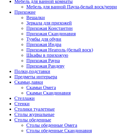
Мебель для ванной комнаты
Мебель для ванной Паула-белый воск/черри
Прихожие
Вешалки
Зеркала для прихожей
Прихожая Константин
Прихожая Скандинавия
Тумбы для обуви
Прихожая Индра
Прихожая Неаполь (белый воск)
Шкафы в прихожую
Прихожая Рауна
Прихожая Рандеву
Полки,подставки
Предметы интерьера
Скамьи,лавки
Скамьи Омега
Скамьи Скандинавия
Стеллажи
Стенки
Столики туалетные
Столы журнальные
Столы обеденные
Столы обеденные Омега
Столы обеденные Скандинавия