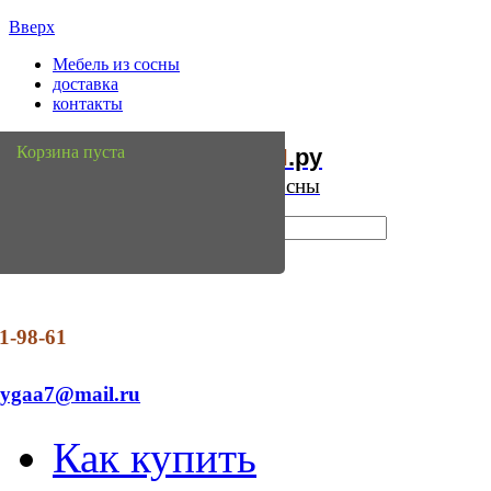
Вверх
Мебель из сосны
доставка
контакты
Мебель
Сосны
Корзина пуста
из
.ру
Интернет магазин мебели из сосны
1-98-61
dygaa7@mail.ru
Как купить