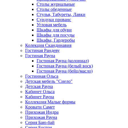
Столы журнальные
Столы обеденные
Стулья, Табуреты, Лавки
Сундуки прованс
Угловая мебель
Шкафы для обуви
Шкафы для посуды
Шкафы, Гардеробы
Колекция Скандинавия
Гостиная Рандеву
Гостиная Рауна
Гостиная Рауна (колониал)
Гостиная Рауна (белый воск)
Гостиная Рауна (бейц/масло)
Гостинная Ольса
Детская мебель "Сиело"
Детская Рауна
Кабинет Ольса
Кабинет Рауна
Коллекция Малые формы
Кровати Самет
Прихожая Индра
Прихожая Рауна
Серия Баю-бай
Серия Бостон