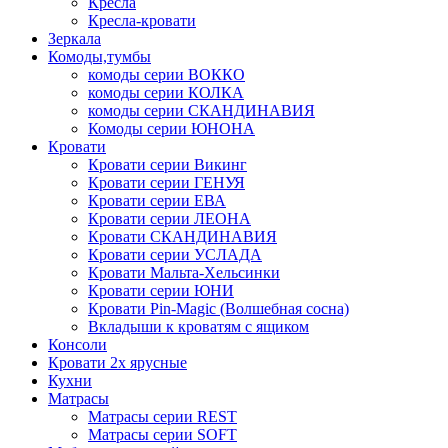
Кресла
Кресла-кровати
Зеркала
Комоды,тумбы
комоды серии ВОККО
комоды серии КОЛКА
комоды серии СКАНДИНАВИЯ
Комоды серии ЮНОНА
Кровати
Кровати серии Викинг
Кровати серии ГЕНУЯ
Кровати серии ЕВА
Кровати серии ЛЕОНА
Кровати СКАНДИНАВИЯ
Кровати серии УСЛАДА
Кровати Мальта-Хельсинки
Кровати серии ЮНИ
Кровати Pin-Magic (Волшебная сосна)
Вкладыши к кроватям с ящиком
Консоли
Кровати 2х ярусные
Кухни
Матрасы
Матрасы серии REST
Матрасы серии SOFT