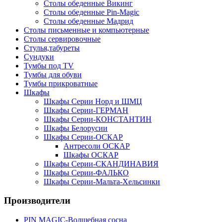
Столы обеденные Викинг
Столы обеденные Pin-Magic
Столы обеденные Мадрид
Столы письменные и компьютерные
Столы сервировочные
Стулья,табуреты
Сундуки
Тумбы под TV
Тумбы для обуви
Тумбы прикроватные
Шкафы
Шкафы Серии Норд и ШМЦ
Шкафы Серии-ГЕРМАН
Шкафы Серии-КОНСТАНТИН
Шкафы Белорусии
Шкафы Серии-ОСКАР
Антресоли ОСКАР
Шкафы ОСКАР
Шкафы Серии-СКАНДИНАВИЯ
Шкафы Серии-ФАЛЬКО
Шкафы Серии-Мальта-Хельсинки
Производители
PIN MAGIС-Волшебная сосна