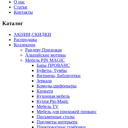
О нас
Статьи
Контакты
Каталог
АКЦИИ,СКИДКИ
Распродажа
Коллекции
Рандеву Прихожая
Альпийские мотивы
Мебель PIN MAGIС
Бары ПРОВАНС
Буфеты, Тумбы
Витрины, Библиотеки
Зеркала
Комоды,шифоньеры
Кровати
Кухонная мебель
Кухня Pin-Magic
Мебель TV
Мебель для прихожей прованс
Письменные столы
Предметы интерьера
Прикроватные тумбочки