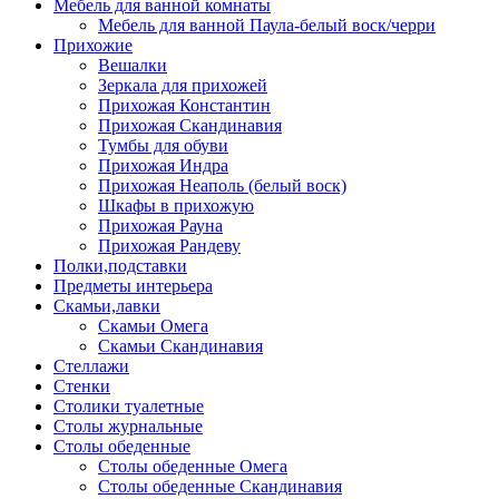
Мебель для ванной комнаты
Мебель для ванной Паула-белый воск/черри
Прихожие
Вешалки
Зеркала для прихожей
Прихожая Константин
Прихожая Скандинавия
Тумбы для обуви
Прихожая Индра
Прихожая Неаполь (белый воск)
Шкафы в прихожую
Прихожая Рауна
Прихожая Рандеву
Полки,подставки
Предметы интерьера
Скамьи,лавки
Скамьи Омега
Скамьи Скандинавия
Стеллажи
Стенки
Столики туалетные
Столы журнальные
Столы обеденные
Столы обеденные Омега
Столы обеденные Скандинавия