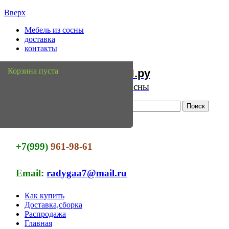
Вверх
Мебель из сосны
доставка
контакты
Мебель
Сосны
Корзина пуста
из
.ру
Интернет магазин мебели из сосны
+7(999)
961-98-61
Email:
radygaa7@mail.ru
Как купить
Доставка,сборка
Распродажа
Главная