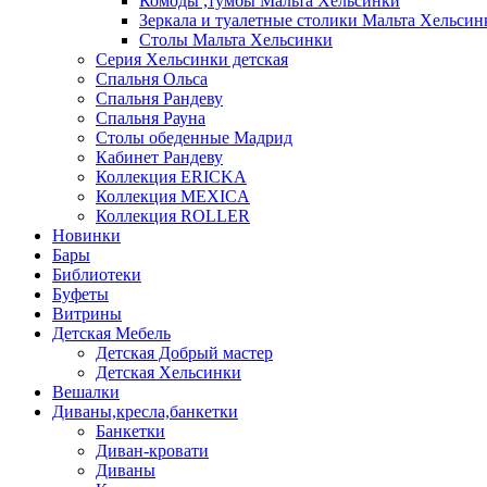
Комоды ,тумбы Мальта Хельсинки
Зеркала и туалетные столики Мальта Хельсин
Столы Мальта Хельсинки
Серия Хельсинки детская
Спальня Ольса
Спальня Рандеву
Спальня Рауна
Столы обеденные Мадрид
Кабинет Рандеву
Коллекция ERICKA
Коллекция MEXICA
Коллекция ROLLER
Новинки
Бары
Библиотеки
Буфеты
Витрины
Детская Мебель
Детская Добрый мастер
Детская Хельсинки
Вешалки
Диваны,кресла,банкетки
Банкетки
Диван-кровати
Диваны