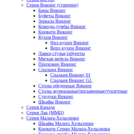
Серия Викинг (старение)
Бары Викинг
Буфеты Викинг
Зеркала Викинг
Комоды,тумбы Викинг
Кровати Викинг
Кухня Викинг
Низ кухни Викинг
Верх кухни Викинг
Лавки,стулья,табуреты
Мягкая мебель Викинг
Прихожие Викинг
Спальни Викинг
Спальня Викинг 01
Спальня Викинг GL
Столы обеденные Викинг
Столы журнальные/письменные/туалетные
Сундуки Викинг
Шкафы Викинг
Серия Канада
Серия Лак (ММЦ)
Серия Мальта-Хельсинки
Шкафы Мальта Хельсинки
Кровати Серии Мальта-Хельсинки