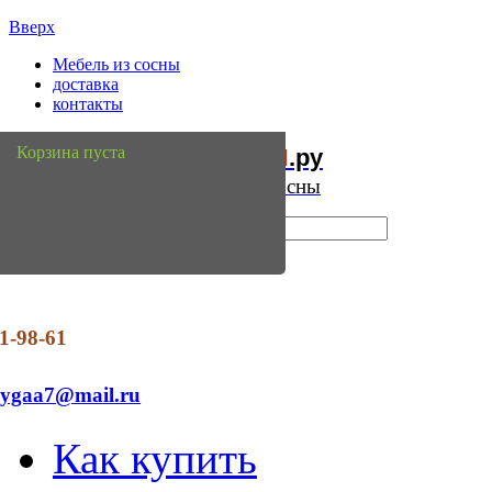
Вверх
Мебель из сосны
доставка
контакты
Мебель
Сосны
Корзина пуста
из
.ру
Интернет магазин мебели из сосны
1-98-61
dygaa7@mail.ru
Как купить