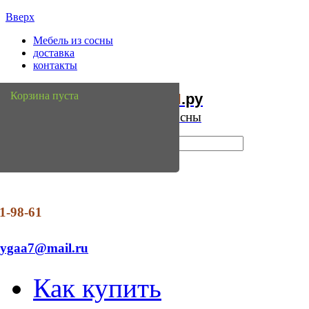
Вверх
Мебель из сосны
доставка
контакты
Мебель
Сосны
Корзина пуста
из
.ру
Интернет магазин мебели из сосны
1-98-61
dygaa7@mail.ru
Как купить