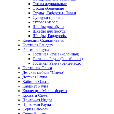
Столы журнальные
Столы обеденные
Стулья, Табуреты, Лавки
Сундуки прованс
Угловая мебель
Шкафы для обуви
Шкафы для посуды
Шкафы, Гардеробы
Колекция Скандинавия
Гостиная Рандеву
Гостиная Рауна
Гостиная Рауна (колониал)
Гостиная Рауна (белый воск)
Гостиная Рауна (бейц/масло)
Гостинная Ольса
Детская мебель "Сиело"
Детская Рауна
Кабинет Ольса
Кабинет Рауна
Коллекция Малые формы
Кровати Самет
Прихожая Индра
Прихожая Рауна
Серия Баю-бай
Серия Бостон