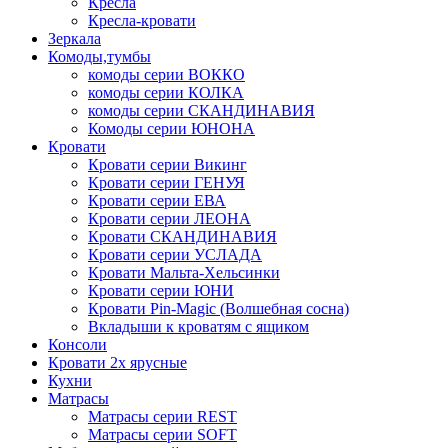
Кресла
Кресла-кровати
Зеркала
Комоды,тумбы
комоды серии ВОККО
комоды серии КОЛКА
комоды серии СКАНДИНАВИЯ
Комоды серии ЮНОНА
Кровати
Кровати серии Викинг
Кровати серии ГЕНУЯ
Кровати серии ЕВА
Кровати серии ЛЕОНА
Кровати СКАНДИНАВИЯ
Кровати серии УСЛАДА
Кровати Мальта-Хельсинки
Кровати серии ЮНИ
Кровати Pin-Magic (Волшебная сосна)
Вкладыши к кроватям с ящиком
Консоли
Кровати 2х ярусные
Кухни
Матрасы
Матрасы серии REST
Матрасы серии SOFT