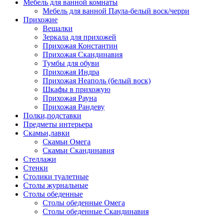
Мебель для ванной комнаты
Мебель для ванной Паула-белый воск/черри
Прихожие
Вешалки
Зеркала для прихожей
Прихожая Константин
Прихожая Скандинавия
Тумбы для обуви
Прихожая Индра
Прихожая Неаполь (белый воск)
Шкафы в прихожую
Прихожая Рауна
Прихожая Рандеву
Полки,подставки
Предметы интерьера
Скамьи,лавки
Скамьи Омега
Скамьи Скандинавия
Стеллажи
Стенки
Столики туалетные
Столы журнальные
Столы обеденные
Столы обеденные Омега
Столы обеденные Скандинавия