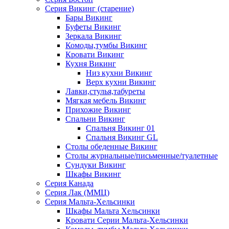
Серия Викинг (старение)
Бары Викинг
Буфеты Викинг
Зеркала Викинг
Комоды,тумбы Викинг
Кровати Викинг
Кухня Викинг
Низ кухни Викинг
Верх кухни Викинг
Лавки,стулья,табуреты
Мягкая мебель Викинг
Прихожие Викинг
Спальни Викинг
Спальня Викинг 01
Спальня Викинг GL
Столы обеденные Викинг
Столы журнальные/письменные/туалетные
Сундуки Викинг
Шкафы Викинг
Серия Канада
Серия Лак (ММЦ)
Серия Мальта-Хельсинки
Шкафы Мальта Хельсинки
Кровати Серии Мальта-Хельсинки