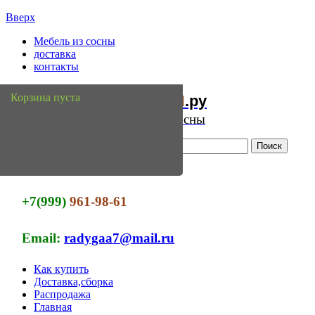
Вверх
Мебель из сосны
доставка
контакты
Мебель
Сосны
Корзина пуста
из
.ру
Интернет магазин мебели из сосны
+7(999)
961-98-61
Email:
radygaa7@mail.ru
Как купить
Доставка,сборка
Распродажа
Главная