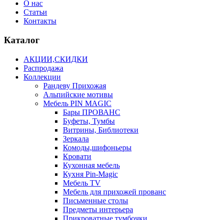
О нас
Статьи
Контакты
Каталог
АКЦИИ,СКИДКИ
Распродажа
Коллекции
Рандеву Прихожая
Альпийские мотивы
Мебель PIN MAGIС
Бары ПРОВАНС
Буфеты, Тумбы
Витрины, Библиотеки
Зеркала
Комоды,шифоньеры
Кровати
Кухонная мебель
Кухня Pin-Magic
Мебель TV
Мебель для прихожей прованс
Письменные столы
Предметы интерьера
Прикроватные тумбочки