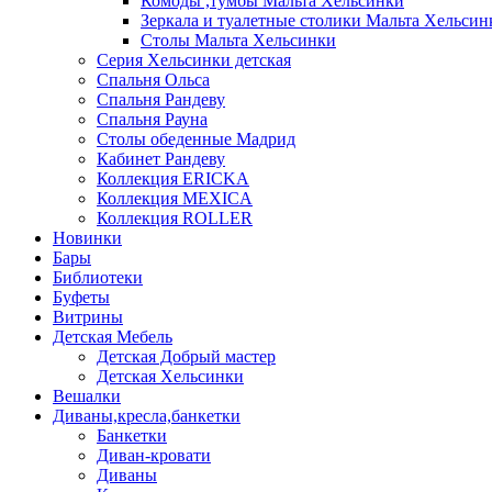
Комоды ,тумбы Мальта Хельсинки
Зеркала и туалетные столики Мальта Хельсин
Столы Мальта Хельсинки
Серия Хельсинки детская
Спальня Ольса
Спальня Рандеву
Спальня Рауна
Столы обеденные Мадрид
Кабинет Рандеву
Коллекция ERICKA
Коллекция MEXICA
Коллекция ROLLER
Новинки
Бары
Библиотеки
Буфеты
Витрины
Детская Мебель
Детская Добрый мастер
Детская Хельсинки
Вешалки
Диваны,кресла,банкетки
Банкетки
Диван-кровати
Диваны