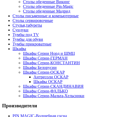
Столы обеденные Викинг
Столы обеденные Pin-Magic
Столы обеденные Мадрид
Столы письменные и компьютерные
Столы сервировочные
Стулья,табуреты
Сундуки
Тумбы под TV
Тумбы для обуви
Тумбы прикроватные
Шкафы
Шкафы Серии Норд и ШМЦ
Шкафы Серии-ГЕРМАН
Шкафы Серии-КОНСТАНТИН
Шкафы Белорусии
Шкафы Серии-ОСКАР
Антресоли ОСКАР
Шкафы ОСКАР
Шкафы Серии-СКАНДИНАВИЯ
Шкафы Серии-ФАЛЬКО
Шкафы Серии-Мальта-Хельсинки
Производители
PIN MAGIС-Волшебная сосна