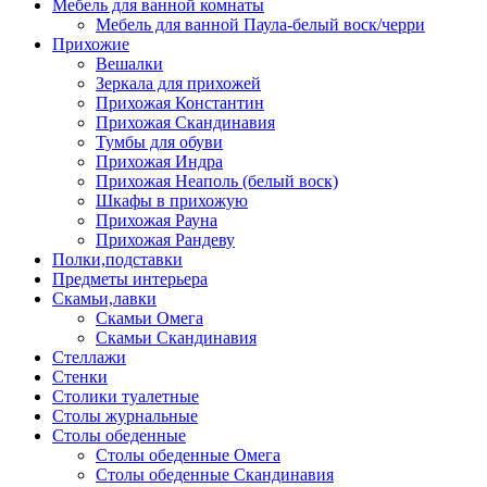
Мебель для ванной комнаты
Мебель для ванной Паула-белый воск/черри
Прихожие
Вешалки
Зеркала для прихожей
Прихожая Константин
Прихожая Скандинавия
Тумбы для обуви
Прихожая Индра
Прихожая Неаполь (белый воск)
Шкафы в прихожую
Прихожая Рауна
Прихожая Рандеву
Полки,подставки
Предметы интерьера
Скамьи,лавки
Скамьи Омега
Скамьи Скандинавия
Стеллажи
Стенки
Столики туалетные
Столы журнальные
Столы обеденные
Столы обеденные Омега
Столы обеденные Скандинавия