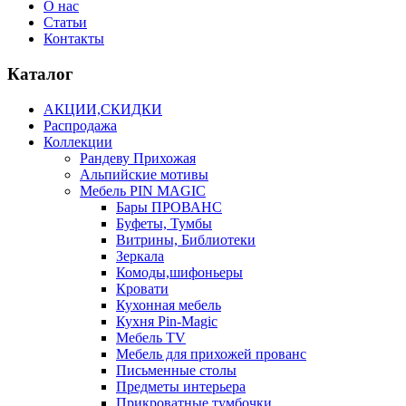
О нас
Статьи
Контакты
Каталог
АКЦИИ,СКИДКИ
Распродажа
Коллекции
Рандеву Прихожая
Альпийские мотивы
Мебель PIN MAGIС
Бары ПРОВАНС
Буфеты, Тумбы
Витрины, Библиотеки
Зеркала
Комоды,шифоньеры
Кровати
Кухонная мебель
Кухня Pin-Magic
Мебель TV
Мебель для прихожей прованс
Письменные столы
Предметы интерьера
Прикроватные тумбочки