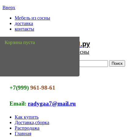
Вверх
Мебель из сосны
доставка
контакты
Мебель
Сосны
Корзина пуста
из
.ру
Интернет магазин мебели из сосны
+7(999)
961-98-61
Email:
radygaa7@mail.ru
Как купить
Доставка,сборка
Распродажа
Главная