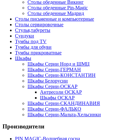
Столы обеденные Викинг
Столы обеденные Pin-Magic
Столы обеденные Мадрид
Столы письменные и компьютерные
Столы сервировочные
Стулья,табуреты
Сундуки
Тумбы под TV
Тумбы для обуви
Тумбы прикроватные
Шкафы
Шкафы Серии Норд и ШМЦ
Шкафы Серии-ГЕРМАН
Шкафы Серии-КОНСТАНТИН
Шкафы Белорусии
Шкафы Серии-ОСКАР
Антресоли ОСКАР
Шкафы ОСКАР
Шкафы Серии-СКАНДИНАВИЯ
Шкафы Серии-ФАЛЬКО
Шкафы Серии-Мальта-Хельсинки
Производители
PIN MAGIС-Волшебная сосна