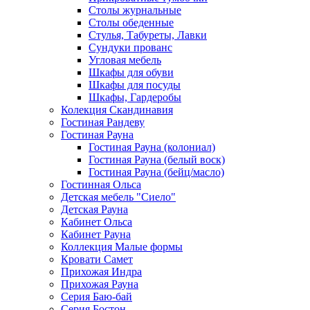
Столы журнальные
Столы обеденные
Стулья, Табуреты, Лавки
Сундуки прованс
Угловая мебель
Шкафы для обуви
Шкафы для посуды
Шкафы, Гардеробы
Колекция Скандинавия
Гостиная Рандеву
Гостиная Рауна
Гостиная Рауна (колониал)
Гостиная Рауна (белый воск)
Гостиная Рауна (бейц/масло)
Гостинная Ольса
Детская мебель "Сиело"
Детская Рауна
Кабинет Ольса
Кабинет Рауна
Коллекция Малые формы
Кровати Самет
Прихожая Индра
Прихожая Рауна
Серия Баю-бай
Серия Бостон