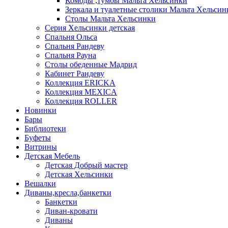
Комоды ,тумбы Мальта Хельсинки
Зеркала и туалетные столики Мальта Хельсин
Столы Мальта Хельсинки
Серия Хельсинки детская
Спальня Ольса
Спальня Рандеву
Спальня Рауна
Столы обеденные Мадрид
Кабинет Рандеву
Коллекция ERICKA
Коллекция MEXICA
Коллекция ROLLER
Новинки
Бары
Библиотеки
Буфеты
Витрины
Детская Мебель
Детская Добрый мастер
Детская Хельсинки
Вешалки
Диваны,кресла,банкетки
Банкетки
Диван-кровати
Диваны