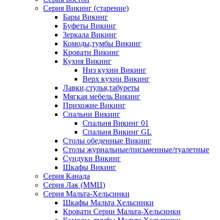
Серия Викинг (старение)
Бары Викинг
Буфеты Викинг
Зеркала Викинг
Комоды,тумбы Викинг
Кровати Викинг
Кухня Викинг
Низ кухни Викинг
Верх кухни Викинг
Лавки,стулья,табуреты
Мягкая мебель Викинг
Прихожие Викинг
Спальни Викинг
Спальня Викинг 01
Спальня Викинг GL
Столы обеденные Викинг
Столы журнальные/письменные/туалетные
Сундуки Викинг
Шкафы Викинг
Серия Канада
Серия Лак (ММЦ)
Серия Мальта-Хельсинки
Шкафы Мальта Хельсинки
Кровати Серии Мальта-Хельсинки