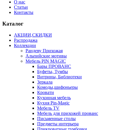
О нас
Статьи
Контакты
Каталог
АКЦИИ,СКИДКИ
Распродажа
Коллекции
Рандеву Прихожая
Альпийские мотивы
Мебель PIN MAGIС
Бары ПРОВАНС
Буфеты, Тумбы
Витрины, Библиотеки
Зеркала
Комоды,шифоньеры
Кровати
Кухонная мебель
Кухня Pin-Magic
Мебель TV
Мебель для прихожей прованс
Письменные столы
Предметы интерьера
Прикроватные тумбочки