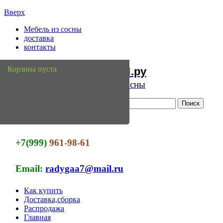
Вверх
Мебель из сосны
доставка
контакты
Мебель
Сосны
Корзина пуста
из
.ру
Интернет магазин мебели из сосны
+7(999)
961-98-61
Email:
radygaa7@mail.ru
Как купить
Доставка,сборка
Распродажа
Главная