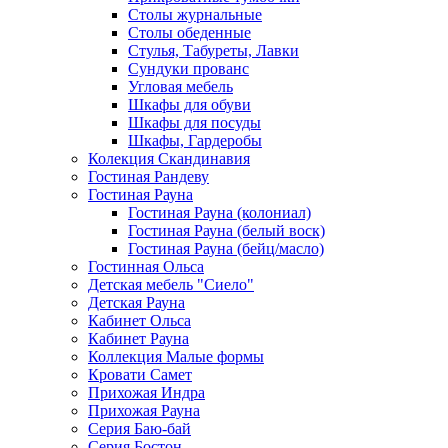
Столы журнальные
Столы обеденные
Стулья, Табуреты, Лавки
Сундуки прованс
Угловая мебель
Шкафы для обуви
Шкафы для посуды
Шкафы, Гардеробы
Колекция Скандинавия
Гостиная Рандеву
Гостиная Рауна
Гостиная Рауна (колониал)
Гостиная Рауна (белый воск)
Гостиная Рауна (бейц/масло)
Гостинная Ольса
Детская мебель "Сиело"
Детская Рауна
Кабинет Ольса
Кабинет Рауна
Коллекция Малые формы
Кровати Самет
Прихожая Индра
Прихожая Рауна
Серия Баю-бай
Серия Бостон