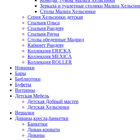
Комоды ,тумбы Мальта Хельсинки
Зеркала и туалетные столики Мальта Хельсин
Столы Мальта Хельсинки
Серия Хельсинки детская
Спальня Ольса
Спальня Рандеву
Спальня Рауна
Столы обеденные Мадрид
Кабинет Рандеву
Коллекция ERICKA
Коллекция MEXICA
Коллекция ROLLER
Новинки
Бары
Библиотеки
Буфеты
Витрины
Детская Мебель
Детская Добрый мастер
Детская Хельсинки
Вешалки
Диваны,кресла,банкетки
Банкетки
Диван-кровати
Диваны