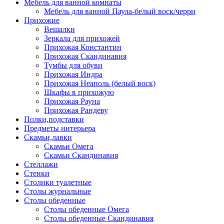
Мебель для ванной комнаты
Мебель для ванной Паула-белый воск/черри
Прихожие
Вешалки
Зеркала для прихожей
Прихожая Константин
Прихожая Скандинавия
Тумбы для обуви
Прихожая Индра
Прихожая Неаполь (белый воск)
Шкафы в прихожую
Прихожая Рауна
Прихожая Рандеву
Полки,подставки
Предметы интерьера
Скамьи,лавки
Скамьи Омега
Скамьи Скандинавия
Стеллажи
Стенки
Столики туалетные
Столы журнальные
Столы обеденные
Столы обеденные Омега
Столы обеденные Скандинавия