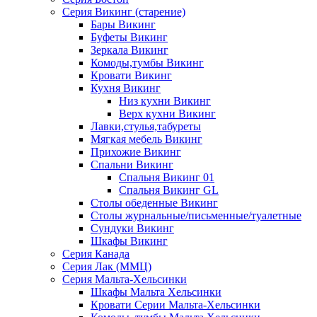
Серия Викинг (старение)
Бары Викинг
Буфеты Викинг
Зеркала Викинг
Комоды,тумбы Викинг
Кровати Викинг
Кухня Викинг
Низ кухни Викинг
Верх кухни Викинг
Лавки,стулья,табуреты
Мягкая мебель Викинг
Прихожие Викинг
Спальни Викинг
Спальня Викинг 01
Спальня Викинг GL
Столы обеденные Викинг
Столы журнальные/письменные/туалетные
Сундуки Викинг
Шкафы Викинг
Серия Канада
Серия Лак (ММЦ)
Серия Мальта-Хельсинки
Шкафы Мальта Хельсинки
Кровати Серии Мальта-Хельсинки