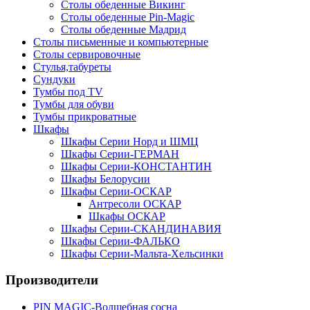
Столы обеденные Викинг
Столы обеденные Pin-Magic
Столы обеденные Мадрид
Столы письменные и компьютерные
Столы сервировочные
Стулья,табуреты
Сундуки
Тумбы под TV
Тумбы для обуви
Тумбы прикроватные
Шкафы
Шкафы Серии Норд и ШМЦ
Шкафы Серии-ГЕРМАН
Шкафы Серии-КОНСТАНТИН
Шкафы Белорусии
Шкафы Серии-ОСКАР
Антресоли ОСКАР
Шкафы ОСКАР
Шкафы Серии-СКАНДИНАВИЯ
Шкафы Серии-ФАЛЬКО
Шкафы Серии-Мальта-Хельсинки
Производители
PIN MAGIС-Волшебная сосна