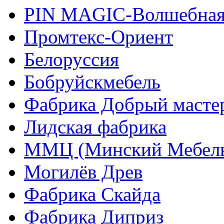
PIN MAGIС-Волшебная
Промтекс-Ориент
Белоруссия
Бобруйскмебель
Фабрика Добрый масте
Лидская фабрика
ММЦ (Минский Мебель
Могилёв Древ
Фабрика Скайда
Фабрика Диприз