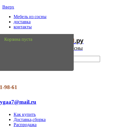
Вверх
Мебель из сосны
доставка
контакты
Мебель
Сосны
Корзина пуста
из
.ру
Интернет магазин мебели из сосны
1-98-61
dygaa7@mail.ru
Как купить
Доставка,сборка
Распродажа