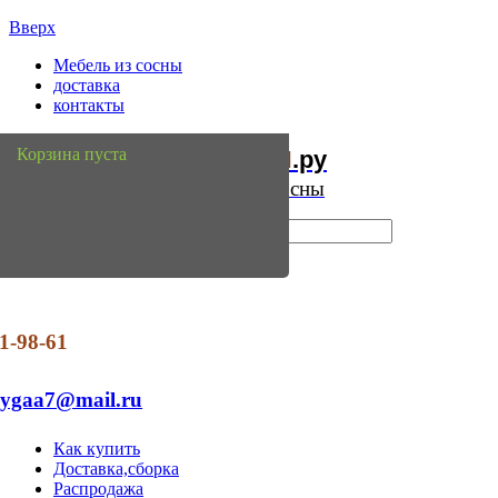
Вверх
Мебель из сосны
доставка
контакты
Мебель
Сосны
Корзина пуста
из
.ру
Интернет магазин мебели из сосны
1-98-61
dygaa7@mail.ru
Как купить
Доставка,сборка
Распродажа