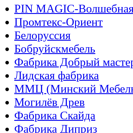
PIN MAGIС-Волшебная
Промтекс-Ориент
Белоруссия
Бобруйскмебель
Фабрика Добрый масте
Лидская фабрика
ММЦ (Минский Мебель
Могилёв Древ
Фабрика Скайда
Фабрика Диприз