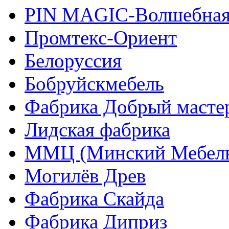
PIN MAGIС-Волшебная
Промтекс-Ориент
Белоруссия
Бобруйскмебель
Фабрика Добрый масте
Лидская фабрика
ММЦ (Минский Мебель
Могилёв Древ
Фабрика Скайда
Фабрика Диприз