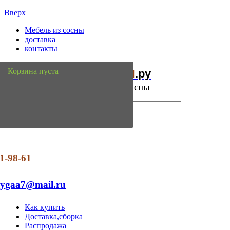
Вверх
Мебель из сосны
доставка
контакты
Мебель
Сосны
Корзина пуста
из
.ру
Интернет магазин мебели из сосны
1-98-61
dygaa7@mail.ru
Как купить
Доставка,сборка
Распродажа