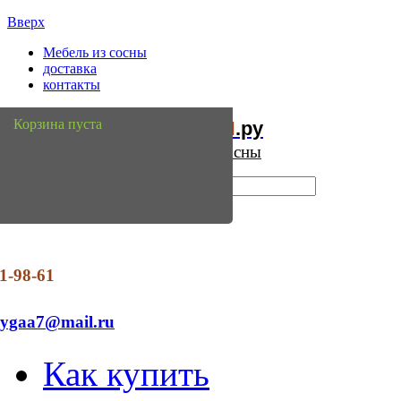
Вверх
Мебель из сосны
доставка
контакты
Мебель
Сосны
Корзина пуста
из
.ру
Интернет магазин мебели из сосны
1-98-61
dygaa7@mail.ru
Как купить