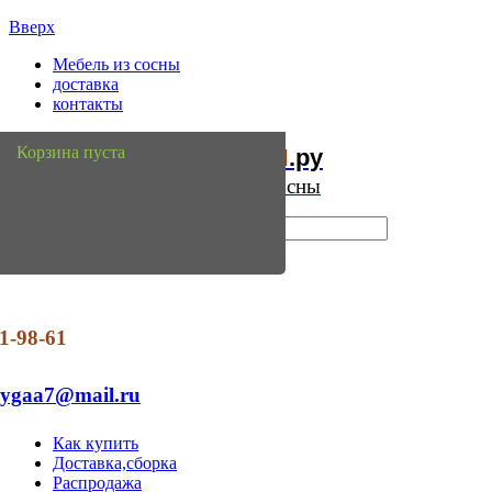
Вверх
Мебель из сосны
доставка
контакты
Мебель
Сосны
Корзина пуста
из
.ру
Интернет магазин мебели из сосны
1-98-61
dygaa7@mail.ru
Как купить
Доставка,сборка
Распродажа