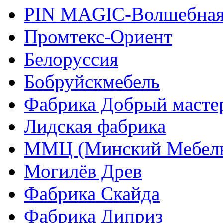
PIN MAGIС-Волшебная
Промтекс-Ориент
Белоруссия
Бобруйскмебель
Фабрика Добрый масте
Лидская фабрика
ММЦ (Минский Мебель
Могилёв Древ
Фабрика Скайда
Фабрика Диприз