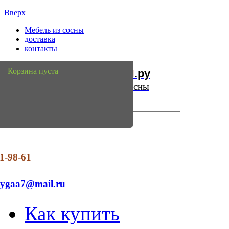
Вверх
Мебель из сосны
доставка
контакты
Мебель
Сосны
Корзина пуста
из
.ру
Интернет магазин мебели из сосны
1-98-61
dygaa7@mail.ru
Как купить