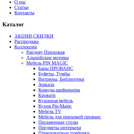
О нас
Статьи
Контакты
Каталог
АКЦИИ,СКИДКИ
Распродажа
Коллекции
Рандеву Прихожая
Альпийские мотивы
Мебель PIN MAGIС
Бары ПРОВАНС
Буфеты, Тумбы
Витрины, Библиотеки
Зеркала
Комоды,шифоньеры
Кровати
Кухонная мебель
Кухня Pin-Magic
Мебель TV
Мебель для прихожей прованс
Письменные столы
Предметы интерьера
Прикроватные тумбочки