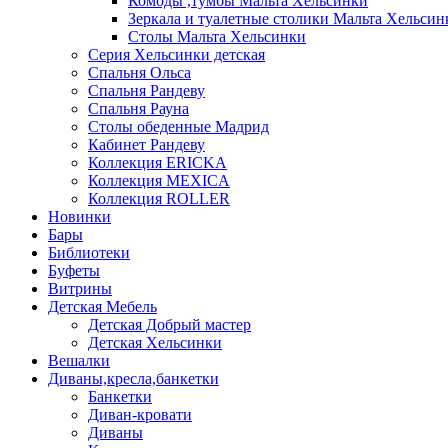
Комоды ,тумбы Мальта Хельсинки
Зеркала и туалетные столики Мальта Хельсин
Столы Мальта Хельсинки
Серия Хельсинки детская
Спальня Ольса
Спальня Рандеву
Спальня Рауна
Столы обеденные Мадрид
Кабинет Рандеву
Коллекция ERICKA
Коллекция MEXICA
Коллекция ROLLER
Новинки
Бары
Библиотеки
Буфеты
Витрины
Детская Мебель
Детская Добрый мастер
Детская Хельсинки
Вешалки
Диваны,кресла,банкетки
Банкетки
Диван-кровати
Диваны