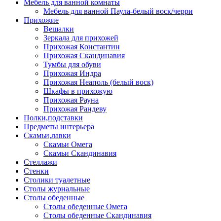
Мебель для ванной комнаты
Мебель для ванной Паула-белый воск/черри
Прихожие
Вешалки
Зеркала для прихожей
Прихожая Константин
Прихожая Скандинавия
Тумбы для обуви
Прихожая Индра
Прихожая Неаполь (белый воск)
Шкафы в прихожую
Прихожая Рауна
Прихожая Рандеву
Полки,подставки
Предметы интерьера
Скамьи,лавки
Скамьи Омега
Скамьи Скандинавия
Стеллажи
Стенки
Столики туалетные
Столы журнальные
Столы обеденные
Столы обеденные Омега
Столы обеденные Скандинавия