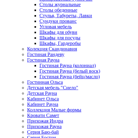
Столы журнальные
Столы обеденные
Стулья, Табуреты, Лавки
Сундуки прованс
Угловая мебель
Шкафы для обуви
Шкафы для посуды
Шкафы, Гардеробы
Колекция Скандинавия
Гостиная Рандеву
Гостиная Рауна
Гостиная Рауна (колониал)
Гостиная Рауна (белый воск)
Гостиная Рауна (бейц/масло)
Гостинная Ольса
Детская мебель "Сиело"
Детская Рауна
Кабинет Ольса
Кабинет Рауна
Коллекция Малые формы
Кровати Самет
Прихожая Индра
Прихожая Рауна
Серия Баю-бай
Серия Бостон