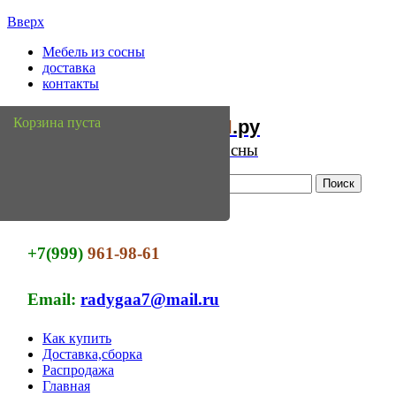
Вверх
Мебель из сосны
доставка
контакты
Мебель
Сосны
Корзина пуста
из
.ру
Интернет магазин мебели из сосны
+7(999)
961-98-61
Email:
radygaa7@mail.ru
Как купить
Доставка,сборка
Распродажа
Главная