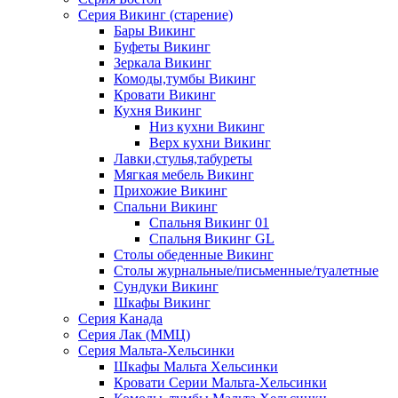
Серия Викинг (старение)
Бары Викинг
Буфеты Викинг
Зеркала Викинг
Комоды,тумбы Викинг
Кровати Викинг
Кухня Викинг
Низ кухни Викинг
Верх кухни Викинг
Лавки,стулья,табуреты
Мягкая мебель Викинг
Прихожие Викинг
Спальни Викинг
Спальня Викинг 01
Спальня Викинг GL
Столы обеденные Викинг
Столы журнальные/письменные/туалетные
Сундуки Викинг
Шкафы Викинг
Серия Канада
Серия Лак (ММЦ)
Серия Мальта-Хельсинки
Шкафы Мальта Хельсинки
Кровати Серии Мальта-Хельсинки