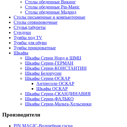
Столы обеденные Викинг
Столы обеденные Pin-Magic
Столы обеденные Мадрид
Столы письменные и компьютерные
Столы сервировочные
Стулья,табуреты
Сундуки
Тумбы под TV
Тумбы для обуви
Тумбы прикроватные
Шкафы
Шкафы Серии Норд и ШМЦ
Шкафы Серии-ГЕРМАН
Шкафы Серии-КОНСТАНТИН
Шкафы Белорусии
Шкафы Серии-ОСКАР
Антресоли ОСКАР
Шкафы ОСКАР
Шкафы Серии-СКАНДИНАВИЯ
Шкафы Серии-ФАЛЬКО
Шкафы Серии-Мальта-Хельсинки
Производители
PIN MAGIС-Волшебная сосна