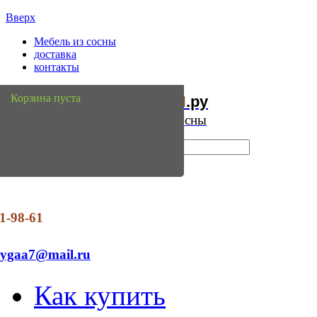
Вверх
Мебель из сосны
доставка
контакты
Мебель
Сосны
Корзина пуста
из
.ру
Интернет магазин мебели из сосны
1-98-61
dygaa7@mail.ru
Как купить