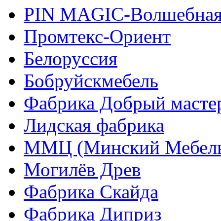
PIN MAGIС-Волшебная
Промтекс-Ориент
Белоруссия
Бобруйскмебель
Фабрика Добрый масте
Лидская фабрика
ММЦ (Минский Мебель
Могилёв Древ
Фабрика Скайда
Фабрика Диприз