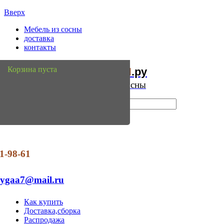
Вверх
Мебель из сосны
доставка
контакты
Мебель
Сосны
Корзина пуста
из
.ру
Интернет магазин мебели из сосны
1-98-61
dygaa7@mail.ru
Как купить
Доставка,сборка
Распродажа