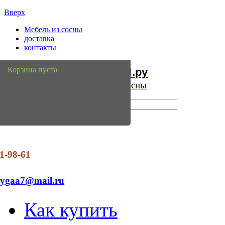
Вверх
Мебель из сосны
доставка
контакты
Мебель
Сосны
Корзина пуста
из
.ру
Интернет магазин мебели из сосны
1-98-61
dygaa7@mail.ru
Как купить