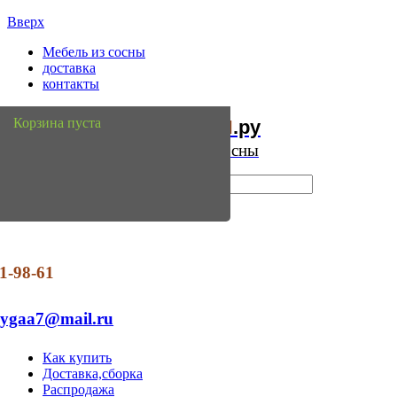
Вверх
Мебель из сосны
доставка
контакты
Мебель
Сосны
Корзина пуста
из
.ру
Интернет магазин мебели из сосны
1-98-61
dygaa7@mail.ru
Как купить
Доставка,сборка
Распродажа