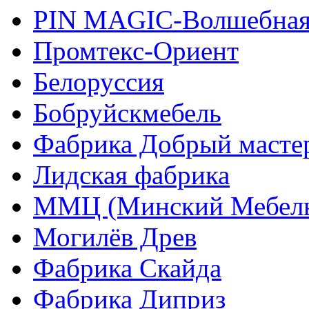
PIN MAGIС-Волшебная
Промтекс-Ориент
Белоруссия
Бобруйскмебель
Фабрика Добрый масте
Лидская фабрика
ММЦ (Минский Мебель
Могилёв Древ
Фабрика Скайда
Фабрика Диприз