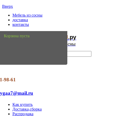
Вверх
Мебель из сосны
доставка
контакты
Мебель
Сосны
Корзина пуста
из
.ру
Интернет магазин мебели из сосны
1-98-61
dygaa7@mail.ru
Как купить
Доставка,сборка
Распродажа