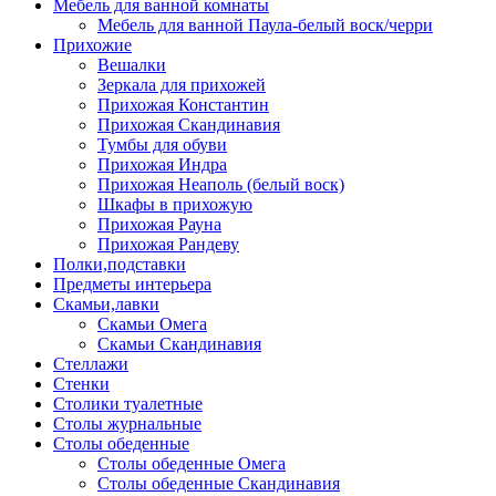
Мебель для ванной комнаты
Мебель для ванной Паула-белый воск/черри
Прихожие
Вешалки
Зеркала для прихожей
Прихожая Константин
Прихожая Скандинавия
Тумбы для обуви
Прихожая Индра
Прихожая Неаполь (белый воск)
Шкафы в прихожую
Прихожая Рауна
Прихожая Рандеву
Полки,подставки
Предметы интерьера
Скамьи,лавки
Скамьи Омега
Скамьи Скандинавия
Стеллажи
Стенки
Столики туалетные
Столы журнальные
Столы обеденные
Столы обеденные Омега
Столы обеденные Скандинавия