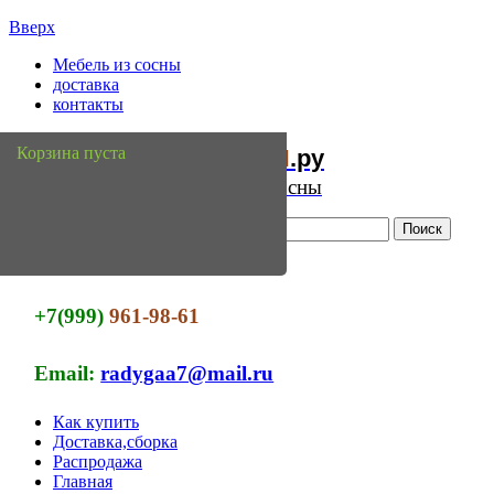
Вверх
Мебель из сосны
доставка
контакты
Мебель
Сосны
Корзина пуста
из
.ру
Интернет магазин мебели из сосны
+7(999)
961-98-61
Email:
radygaa7@mail.ru
Как купить
Доставка,сборка
Распродажа
Главная