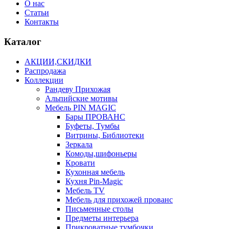
О нас
Статьи
Контакты
Каталог
АКЦИИ,СКИДКИ
Распродажа
Коллекции
Рандеву Прихожая
Альпийские мотивы
Мебель PIN MAGIС
Бары ПРОВАНС
Буфеты, Тумбы
Витрины, Библиотеки
Зеркала
Комоды,шифоньеры
Кровати
Кухонная мебель
Кухня Pin-Magic
Мебель TV
Мебель для прихожей прованс
Письменные столы
Предметы интерьера
Прикроватные тумбочки