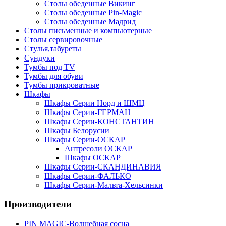
Столы обеденные Викинг
Столы обеденные Pin-Magic
Столы обеденные Мадрид
Столы письменные и компьютерные
Столы сервировочные
Стулья,табуреты
Сундуки
Тумбы под TV
Тумбы для обуви
Тумбы прикроватные
Шкафы
Шкафы Серии Норд и ШМЦ
Шкафы Серии-ГЕРМАН
Шкафы Серии-КОНСТАНТИН
Шкафы Белорусии
Шкафы Серии-ОСКАР
Антресоли ОСКАР
Шкафы ОСКАР
Шкафы Серии-СКАНДИНАВИЯ
Шкафы Серии-ФАЛЬКО
Шкафы Серии-Мальта-Хельсинки
Производители
PIN MAGIС-Волшебная сосна