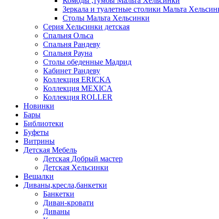
Комоды ,тумбы Мальта Хельсинки
Зеркала и туалетные столики Мальта Хельсин
Столы Мальта Хельсинки
Серия Хельсинки детская
Спальня Ольса
Спальня Рандеву
Спальня Рауна
Столы обеденные Мадрид
Кабинет Рандеву
Коллекция ERICKA
Коллекция MEXICA
Коллекция ROLLER
Новинки
Бары
Библиотеки
Буфеты
Витрины
Детская Мебель
Детская Добрый мастер
Детская Хельсинки
Вешалки
Диваны,кресла,банкетки
Банкетки
Диван-кровати
Диваны