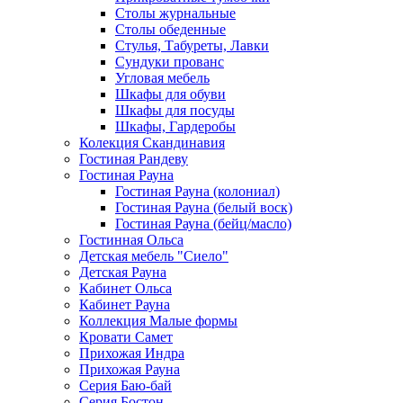
Столы журнальные
Столы обеденные
Стулья, Табуреты, Лавки
Сундуки прованс
Угловая мебель
Шкафы для обуви
Шкафы для посуды
Шкафы, Гардеробы
Колекция Скандинавия
Гостиная Рандеву
Гостиная Рауна
Гостиная Рауна (колониал)
Гостиная Рауна (белый воск)
Гостиная Рауна (бейц/масло)
Гостинная Ольса
Детская мебель "Сиело"
Детская Рауна
Кабинет Ольса
Кабинет Рауна
Коллекция Малые формы
Кровати Самет
Прихожая Индра
Прихожая Рауна
Серия Баю-бай
Серия Бостон