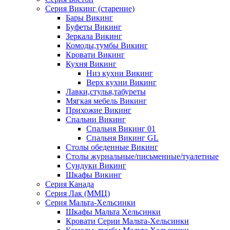
Серия Викинг (старение)
Бары Викинг
Буфеты Викинг
Зеркала Викинг
Комоды,тумбы Викинг
Кровати Викинг
Кухня Викинг
Низ кухни Викинг
Верх кухни Викинг
Лавки,стулья,табуреты
Мягкая мебель Викинг
Прихожие Викинг
Спальни Викинг
Спальня Викинг 01
Спальня Викинг GL
Столы обеденные Викинг
Столы журнальные/письменные/туалетные
Сундуки Викинг
Шкафы Викинг
Серия Канада
Серия Лак (ММЦ)
Серия Мальта-Хельсинки
Шкафы Мальта Хельсинки
Кровати Серии Мальта-Хельсинки