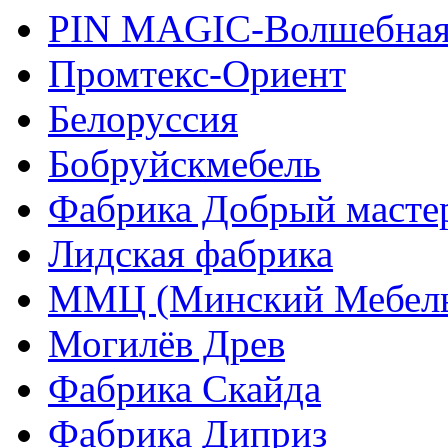
PIN MAGIС-Волшебная
Промтекс-Ориент
Белоруссия
Бобруйскмебель
Фабрика Добрый масте
Лидская фабрика
ММЦ (Минский Мебель
Могилёв Древ
Фабрика Скайда
Фабрика Диприз