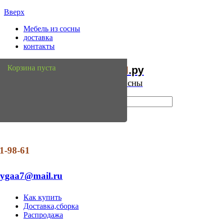
Вверх
Мебель из сосны
доставка
контакты
Мебель
Сосны
Корзина пуста
из
.ру
Интернет магазин мебели из сосны
1-98-61
dygaa7@mail.ru
Как купить
Доставка,сборка
Распродажа