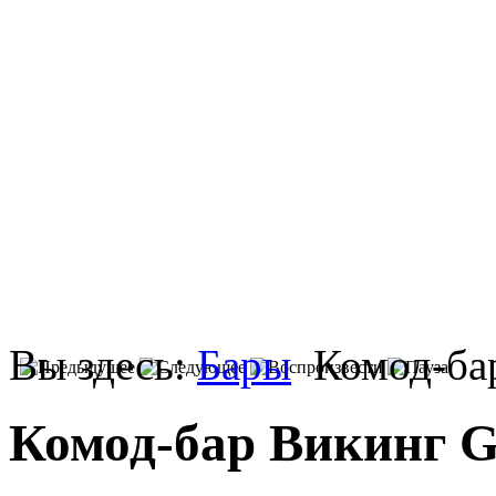
Вы здесь:
Бары
Комод-бар
Комод-бар Викинг G