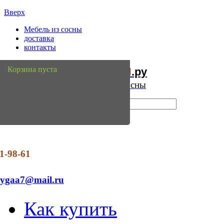
Вверх
Мебель из сосны
доставка
контакты
Мебель
Сосны
Корзина пуста
из
.ру
Интернет магазин мебели из сосны
1-98-61
dygaa7@mail.ru
Как купить