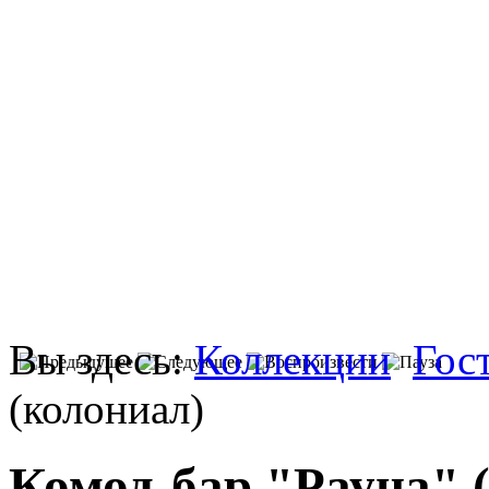
Вы здесь:
Коллекции
Гос
(колониал)
Комод-бар "Рауна" 