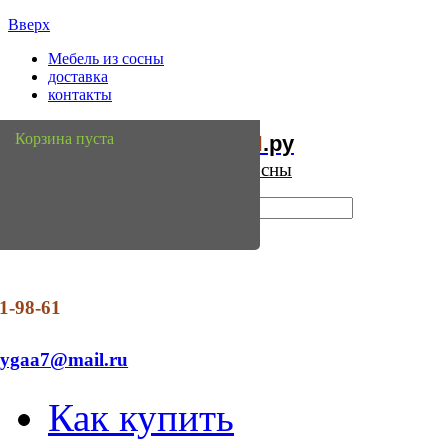
Вверх
Мебель из сосны
доставка
контакты
Мебель
Сосны
Корзина пуста
из
.ру
Интернет магазин мебели из сосны
1-98-61
dygaa7@mail.ru
Как купить