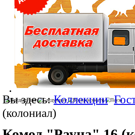
Вы здесь:
Коллекции
Гос
(колониал)
Комод "Рауна" 16 (