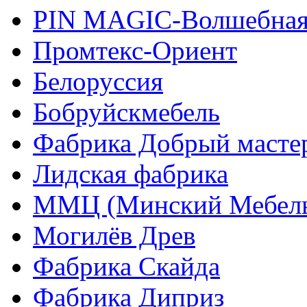
PIN MAGIС-Волшебная
Промтекс-Ориент
Белоруссия
Бобруйскмебель
Фабрика Добрый масте
Лидская фабрика
ММЦ (Минский Мебель
Могилёв Древ
Фабрика Скайда
Фабрика Диприз