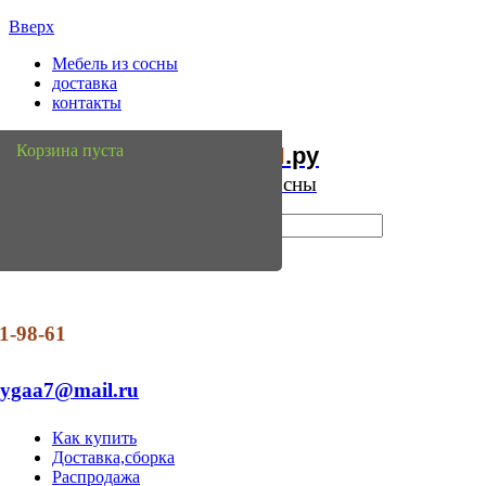
Вверх
Мебель из сосны
доставка
контакты
Мебель
Сосны
Корзина пуста
из
.ру
Интернет магазин мебели из сосны
1-98-61
dygaa7@mail.ru
Как купить
Доставка,сборка
Распродажа