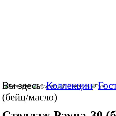
Вы здесь:
Коллекции
Гос
(бейц/масло)
Стеллаж Рауна-30 (б