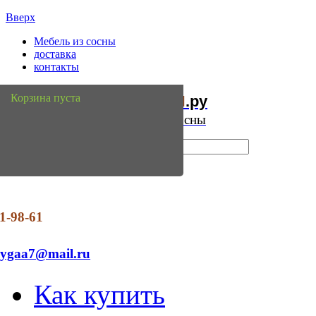
Вверх
Мебель из сосны
доставка
контакты
Мебель
Сосны
Корзина пуста
из
.ру
Интернет магазин мебели из сосны
1-98-61
dygaa7@mail.ru
Как купить