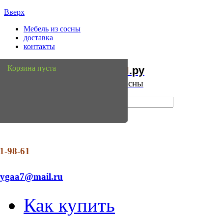
Вверх
Мебель из сосны
доставка
контакты
Мебель
Сосны
Корзина пуста
из
.ру
Интернет магазин мебели из сосны
1-98-61
dygaa7@mail.ru
Как купить