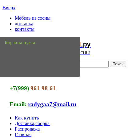
Вверх
Мебель из сосны
доставка
контакты
Мебель
Сосны
Корзина пуста
из
.ру
Интернет магазин мебели из сосны
+7(999)
961-98-61
Email:
radygaa7@mail.ru
Как купить
Доставка,сборка
Распродажа
Главная