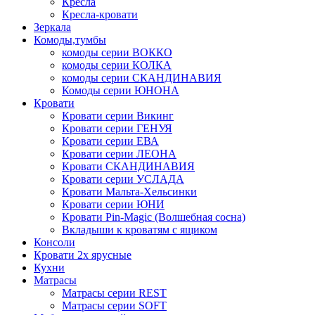
Кресла
Кресла-кровати
Зеркала
Комоды,тумбы
комоды серии ВОККО
комоды серии КОЛКА
комоды серии СКАНДИНАВИЯ
Комоды серии ЮНОНА
Кровати
Кровати серии Викинг
Кровати серии ГЕНУЯ
Кровати серии ЕВА
Кровати серии ЛЕОНА
Кровати СКАНДИНАВИЯ
Кровати серии УСЛАДА
Кровати Мальта-Хельсинки
Кровати серии ЮНИ
Кровати Pin-Magic (Волшебная сосна)
Вкладыши к кроватям с ящиком
Консоли
Кровати 2х ярусные
Кухни
Матрасы
Матрасы серии REST
Матрасы серии SOFT