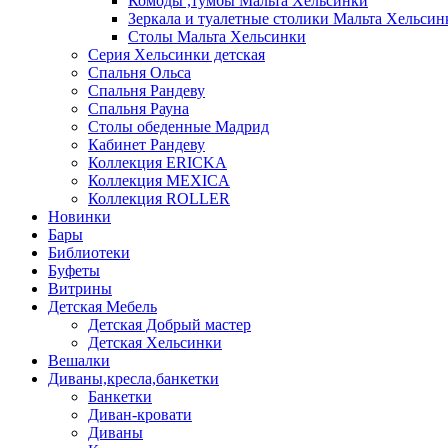
Комоды ,тумбы Мальта Хельсинки
Зеркала и туалетные столики Мальта Хельсин
Столы Мальта Хельсинки
Серия Хельсинки детская
Спальня Ольса
Спальня Рандеву
Спальня Рауна
Столы обеденные Мадрид
Кабинет Рандеву
Коллекция ERICKA
Коллекция MEXICA
Коллекция ROLLER
Новинки
Бары
Библиотеки
Буфеты
Витрины
Детская Мебель
Детская Добрый мастер
Детская Хельсинки
Вешалки
Диваны,кресла,банкетки
Банкетки
Диван-кровати
Диваны