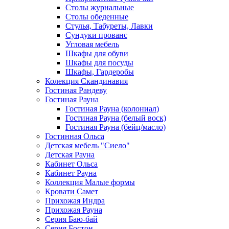
Столы журнальные
Столы обеденные
Стулья, Табуреты, Лавки
Сундуки прованс
Угловая мебель
Шкафы для обуви
Шкафы для посуды
Шкафы, Гардеробы
Колекция Скандинавия
Гостиная Рандеву
Гостиная Рауна
Гостиная Рауна (колониал)
Гостиная Рауна (белый воск)
Гостиная Рауна (бейц/масло)
Гостинная Ольса
Детская мебель "Сиело"
Детская Рауна
Кабинет Ольса
Кабинет Рауна
Коллекция Малые формы
Кровати Самет
Прихожая Индра
Прихожая Рауна
Серия Баю-бай
Серия Бостон