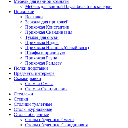
Мебель для ванной комнаты
Мебель для ванной Паула-белый воск/черри
Прихожие
Вешалки
Зеркала для прихожей
Прихожая Константин
Прихожая Скандинавия
Тумбы для обуви
Прихожая Индра
Прихожая Неаполь (белый воск)
Шкафы в прихожую
Прихожая Рауна
Прихожая Рандеву
Полки,подставки
Предметы интерьера
Скамьи,лавки
Скамьи Омега
Скамьи Скандинавия
Стеллажи
Стенки
Столики туалетные
Столы журнальные
Столы обеденные
Столы обеденные Омега
Столы обеденные Скандинавия