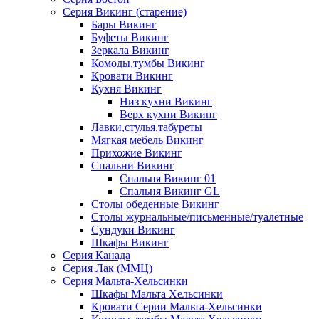
Серия Викинг (старение)
Бары Викинг
Буфеты Викинг
Зеркала Викинг
Комоды,тумбы Викинг
Кровати Викинг
Кухня Викинг
Низ кухни Викинг
Верх кухни Викинг
Лавки,стулья,табуреты
Мягкая мебель Викинг
Прихожие Викинг
Спальни Викинг
Спальня Викинг 01
Спальня Викинг GL
Столы обеденные Викинг
Столы журнальные/письменные/туалетные
Сундуки Викинг
Шкафы Викинг
Серия Канада
Серия Лак (ММЦ)
Серия Мальта-Хельсинки
Шкафы Мальта Хельсинки
Кровати Серии Мальта-Хельсинки