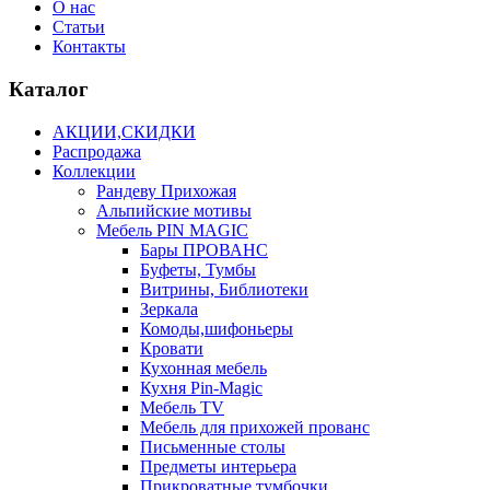
О нас
Статьи
Контакты
Каталог
АКЦИИ,СКИДКИ
Распродажа
Коллекции
Рандеву Прихожая
Альпийские мотивы
Мебель PIN MAGIС
Бары ПРОВАНС
Буфеты, Тумбы
Витрины, Библиотеки
Зеркала
Комоды,шифоньеры
Кровати
Кухонная мебель
Кухня Pin-Magic
Мебель TV
Мебель для прихожей прованс
Письменные столы
Предметы интерьера
Прикроватные тумбочки