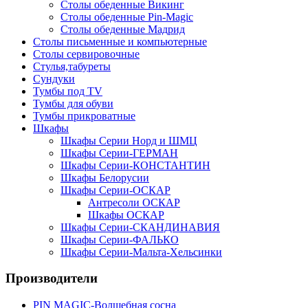
Столы обеденные Викинг
Столы обеденные Pin-Magic
Столы обеденные Мадрид
Столы письменные и компьютерные
Столы сервировочные
Стулья,табуреты
Сундуки
Тумбы под TV
Тумбы для обуви
Тумбы прикроватные
Шкафы
Шкафы Серии Норд и ШМЦ
Шкафы Серии-ГЕРМАН
Шкафы Серии-КОНСТАНТИН
Шкафы Белорусии
Шкафы Серии-ОСКАР
Антресоли ОСКАР
Шкафы ОСКАР
Шкафы Серии-СКАНДИНАВИЯ
Шкафы Серии-ФАЛЬКО
Шкафы Серии-Мальта-Хельсинки
Производители
PIN MAGIС-Волшебная сосна