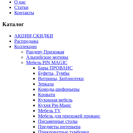
О нас
Статьи
Контакты
Каталог
АКЦИИ,СКИДКИ
Распродажа
Коллекции
Рандеву Прихожая
Альпийские мотивы
Мебель PIN MAGIС
Бары ПРОВАНС
Буфеты, Тумбы
Витрины, Библиотеки
Зеркала
Комоды,шифоньеры
Кровати
Кухонная мебель
Кухня Pin-Magic
Мебель TV
Мебель для прихожей прованс
Письменные столы
Предметы интерьера
Прикроватные тумбочки