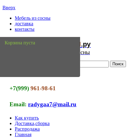
Вверх
Мебель из сосны
доставка
контакты
Мебель
Сосны
Корзина пуста
из
.ру
Интернет магазин мебели из сосны
+7(999)
961-98-61
Email:
radygaa7@mail.ru
Как купить
Доставка,сборка
Распродажа
Главная