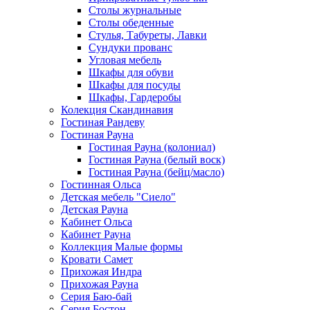
Столы журнальные
Столы обеденные
Стулья, Табуреты, Лавки
Сундуки прованс
Угловая мебель
Шкафы для обуви
Шкафы для посуды
Шкафы, Гардеробы
Колекция Скандинавия
Гостиная Рандеву
Гостиная Рауна
Гостиная Рауна (колониал)
Гостиная Рауна (белый воск)
Гостиная Рауна (бейц/масло)
Гостинная Ольса
Детская мебель "Сиело"
Детская Рауна
Кабинет Ольса
Кабинет Рауна
Коллекция Малые формы
Кровати Самет
Прихожая Индра
Прихожая Рауна
Серия Баю-бай
Серия Бостон