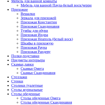
Мебель для ванной комнаты
Мебель для ванной Паула-белый воск/черри
Прихожие
Вешалки
Зеркала для прихожей
Прихожая Константин
Прихожая Скандинавия
Тумбы для обуви
Прихожая Индра
Прихожая Неаполь (белый воск)
Шкафы в прихожую
Прихожая Рауна
Прихожая Рандеву
Полки,подставки
Предметы интерьера
Скамьи,лавки
Скамьи Омега
Скамьи Скандинавия
Стеллажи
Стенки
Столики туалетные
Столы журнальные
Столы обеденные
Столы обеденные Омега
Столы обеденные Скандинавия