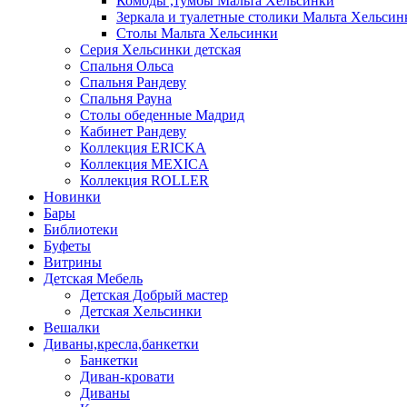
Комоды ,тумбы Мальта Хельсинки
Зеркала и туалетные столики Мальта Хельсин
Столы Мальта Хельсинки
Серия Хельсинки детская
Спальня Ольса
Спальня Рандеву
Спальня Рауна
Столы обеденные Мадрид
Кабинет Рандеву
Коллекция ERICKA
Коллекция MEXICA
Коллекция ROLLER
Новинки
Бары
Библиотеки
Буфеты
Витрины
Детская Мебель
Детская Добрый мастер
Детская Хельсинки
Вешалки
Диваны,кресла,банкетки
Банкетки
Диван-кровати
Диваны