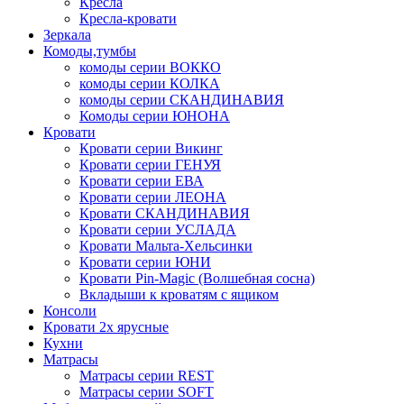
Кресла
Кресла-кровати
Зеркала
Комоды,тумбы
комоды серии ВОККО
комоды серии КОЛКА
комоды серии СКАНДИНАВИЯ
Комоды серии ЮНОНА
Кровати
Кровати серии Викинг
Кровати серии ГЕНУЯ
Кровати серии ЕВА
Кровати серии ЛЕОНА
Кровати СКАНДИНАВИЯ
Кровати серии УСЛАДА
Кровати Мальта-Хельсинки
Кровати серии ЮНИ
Кровати Pin-Magic (Волшебная сосна)
Вкладыши к кроватям с ящиком
Консоли
Кровати 2х ярусные
Кухни
Матрасы
Матрасы серии REST
Матрасы серии SOFT