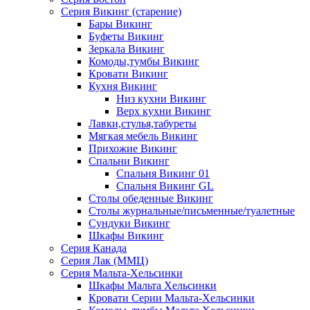
Серия Викинг (старение)
Бары Викинг
Буфеты Викинг
Зеркала Викинг
Комоды,тумбы Викинг
Кровати Викинг
Кухня Викинг
Низ кухни Викинг
Верх кухни Викинг
Лавки,стулья,табуреты
Мягкая мебель Викинг
Прихожие Викинг
Спальни Викинг
Спальня Викинг 01
Спальня Викинг GL
Столы обеденные Викинг
Столы журнальные/письменные/туалетные
Сундуки Викинг
Шкафы Викинг
Серия Канада
Серия Лак (ММЦ)
Серия Мальта-Хельсинки
Шкафы Мальта Хельсинки
Кровати Серии Мальта-Хельсинки