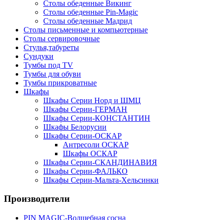
Столы обеденные Викинг
Столы обеденные Pin-Magic
Столы обеденные Мадрид
Столы письменные и компьютерные
Столы сервировочные
Стулья,табуреты
Сундуки
Тумбы под TV
Тумбы для обуви
Тумбы прикроватные
Шкафы
Шкафы Серии Норд и ШМЦ
Шкафы Серии-ГЕРМАН
Шкафы Серии-КОНСТАНТИН
Шкафы Белорусии
Шкафы Серии-ОСКАР
Антресоли ОСКАР
Шкафы ОСКАР
Шкафы Серии-СКАНДИНАВИЯ
Шкафы Серии-ФАЛЬКО
Шкафы Серии-Мальта-Хельсинки
Производители
PIN MAGIС-Волшебная сосна