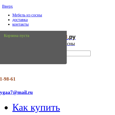
Вверх
Мебель из сосны
доставка
контакты
Мебель
Сосны
Корзина пуста
из
.ру
Интернет магазин мебели из сосны
1-98-61
dygaa7@mail.ru
Как купить