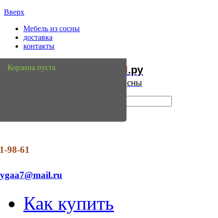
Вверх
Мебель из сосны
доставка
контакты
Мебель
Сосны
Корзина пуста
из
.ру
Интернет магазин мебели из сосны
1-98-61
dygaa7@mail.ru
Как купить