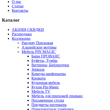
О нас
Статьи
Контакты
Каталог
АКЦИИ,СКИДКИ
Распродажа
Коллекции
Рандеву Прихожая
Альпийские мотивы
Мебель PIN MAGIС
Бары ПРОВАНС
Буфеты, Тумбы
Витрины, Библиотеки
Зеркала
Комоды,шифоньеры
Кровати
Кухонная мебель
Кухня Pin-Magic
Мебель TV
Мебель для прихожей прованс
Письменные столы
Предметы интерьера
Прикроватные тумбочки