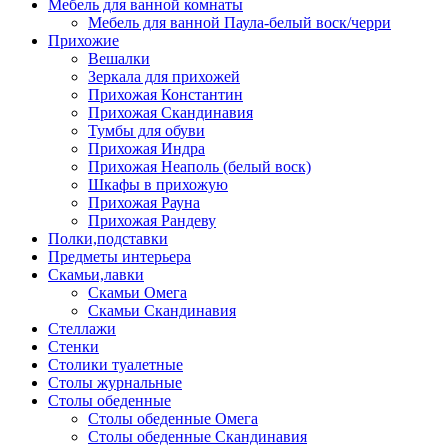
Мебель для ванной комнаты
Мебель для ванной Паула-белый воск/черри
Прихожие
Вешалки
Зеркала для прихожей
Прихожая Константин
Прихожая Скандинавия
Тумбы для обуви
Прихожая Индра
Прихожая Неаполь (белый воск)
Шкафы в прихожую
Прихожая Рауна
Прихожая Рандеву
Полки,подставки
Предметы интерьера
Скамьи,лавки
Скамьи Омега
Скамьи Скандинавия
Стеллажи
Стенки
Столики туалетные
Столы журнальные
Столы обеденные
Столы обеденные Омега
Столы обеденные Скандинавия