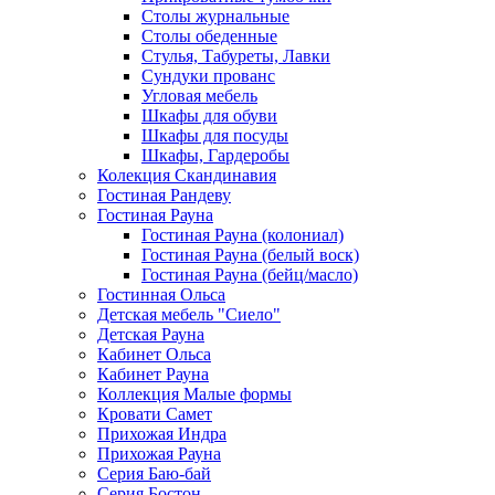
Столы журнальные
Столы обеденные
Стулья, Табуреты, Лавки
Сундуки прованс
Угловая мебель
Шкафы для обуви
Шкафы для посуды
Шкафы, Гардеробы
Колекция Скандинавия
Гостиная Рандеву
Гостиная Рауна
Гостиная Рауна (колониал)
Гостиная Рауна (белый воск)
Гостиная Рауна (бейц/масло)
Гостинная Ольса
Детская мебель "Сиело"
Детская Рауна
Кабинет Ольса
Кабинет Рауна
Коллекция Малые формы
Кровати Самет
Прихожая Индра
Прихожая Рауна
Серия Баю-бай
Серия Бостон