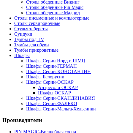
Столы обеденные Викинг
Столы обеденные Pin-Magic
Столы обеденные Мадрид
Столы письменные и компьютерные
Столы сервировочные
Стулья,табуреты
Сундуки
Тумбы под TV
Тумбы для обуви
Тумбы прикроватные
Шкафы
Шкафы Серии Норд и ШМЦ
Шкафы Серии-ГЕРМАН
Шкафы Серии-КОНСТАНТИН
Шкафы Белорусии
Шкафы Серии-ОСКАР
Антресоли ОСКАР
Шкафы ОСКАР
Шкафы Серии-СКАНДИНАВИЯ
Шкафы Серии-ФАЛЬКО
Шкафы Серии-Мальта-Хельсинки
Производители
PIN MAGIС-Волшебная сосна