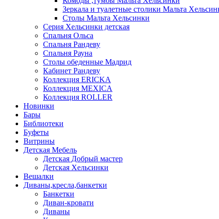
Комоды ,тумбы Мальта Хельсинки
Зеркала и туалетные столики Мальта Хельсин
Столы Мальта Хельсинки
Серия Хельсинки детская
Спальня Ольса
Спальня Рандеву
Спальня Рауна
Столы обеденные Мадрид
Кабинет Рандеву
Коллекция ERICKA
Коллекция MEXICA
Коллекция ROLLER
Новинки
Бары
Библиотеки
Буфеты
Витрины
Детская Мебель
Детская Добрый мастер
Детская Хельсинки
Вешалки
Диваны,кресла,банкетки
Банкетки
Диван-кровати
Диваны