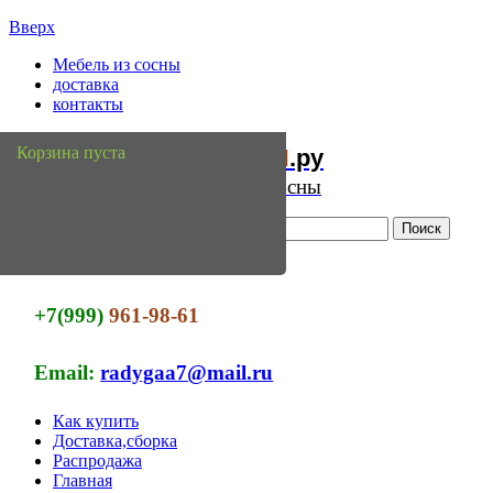
Вверх
Мебель из сосны
доставка
контакты
Мебель
Сосны
Корзина пуста
из
.ру
Интернет магазин мебели из сосны
+7(999)
961-98-61
Email:
radygaa7@mail.ru
Как купить
Доставка,сборка
Распродажа
Главная