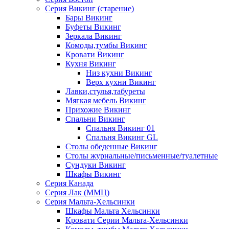
Серия Викинг (старение)
Бары Викинг
Буфеты Викинг
Зеркала Викинг
Комоды,тумбы Викинг
Кровати Викинг
Кухня Викинг
Низ кухни Викинг
Верх кухни Викинг
Лавки,стулья,табуреты
Мягкая мебель Викинг
Прихожие Викинг
Спальни Викинг
Спальня Викинг 01
Спальня Викинг GL
Столы обеденные Викинг
Столы журнальные/письменные/туалетные
Сундуки Викинг
Шкафы Викинг
Серия Канада
Серия Лак (ММЦ)
Серия Мальта-Хельсинки
Шкафы Мальта Хельсинки
Кровати Серии Мальта-Хельсинки