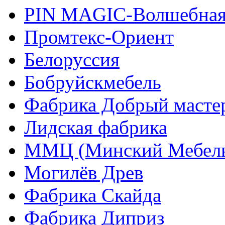
PIN MAGIС-Волшебная
Промтекс-Ориент
Белоруссия
Бобруйскмебель
Фабрика Добрый масте
Лидская фабрика
ММЦ (Минский Мебель
Могилёв Древ
Фабрика Скайда
Фабрика Диприз