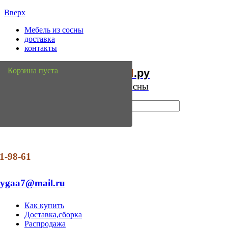
Вверх
Мебель из сосны
доставка
контакты
Мебель
Сосны
Корзина пуста
из
.ру
Интернет магазин мебели из сосны
1-98-61
dygaa7@mail.ru
Как купить
Доставка,сборка
Распродажа