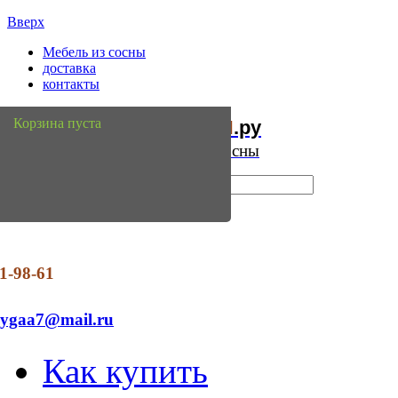
Вверх
Мебель из сосны
доставка
контакты
Мебель
Сосны
Корзина пуста
из
.ру
Интернет магазин мебели из сосны
1-98-61
dygaa7@mail.ru
Как купить