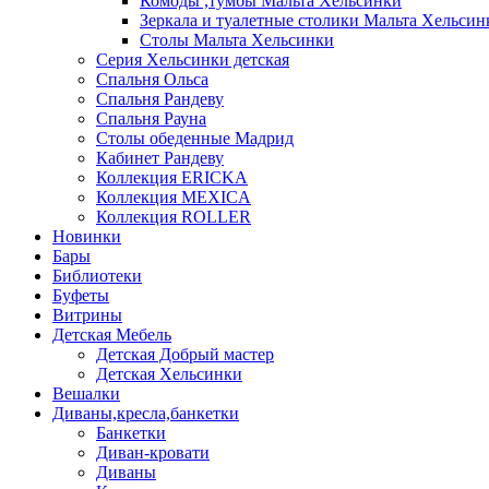
Комоды ,тумбы Мальта Хельсинки
Зеркала и туалетные столики Мальта Хельсин
Столы Мальта Хельсинки
Серия Хельсинки детская
Спальня Ольса
Спальня Рандеву
Спальня Рауна
Столы обеденные Мадрид
Кабинет Рандеву
Коллекция ERICKA
Коллекция MEXICA
Коллекция ROLLER
Новинки
Бары
Библиотеки
Буфеты
Витрины
Детская Мебель
Детская Добрый мастер
Детская Хельсинки
Вешалки
Диваны,кресла,банкетки
Банкетки
Диван-кровати
Диваны