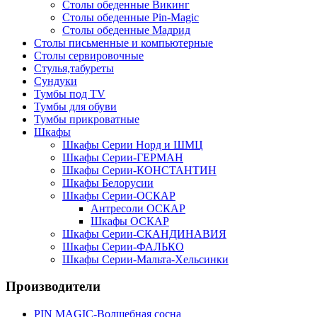
Столы обеденные Викинг
Столы обеденные Pin-Magic
Столы обеденные Мадрид
Столы письменные и компьютерные
Столы сервировочные
Стулья,табуреты
Сундуки
Тумбы под TV
Тумбы для обуви
Тумбы прикроватные
Шкафы
Шкафы Серии Норд и ШМЦ
Шкафы Серии-ГЕРМАН
Шкафы Серии-КОНСТАНТИН
Шкафы Белорусии
Шкафы Серии-ОСКАР
Антресоли ОСКАР
Шкафы ОСКАР
Шкафы Серии-СКАНДИНАВИЯ
Шкафы Серии-ФАЛЬКО
Шкафы Серии-Мальта-Хельсинки
Производители
PIN MAGIС-Волшебная сосна