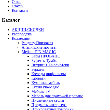
О нас
Статьи
Контакты
Каталог
АКЦИИ,СКИДКИ
Распродажа
Коллекции
Рандеву Прихожая
Альпийские мотивы
Мебель PIN MAGIС
Бары ПРОВАНС
Буфеты, Тумбы
Витрины, Библиотеки
Зеркала
Комоды,шифоньеры
Кровати
Кухонная мебель
Кухня Pin-Magic
Мебель TV
Мебель для прихожей прованс
Письменные столы
Предметы интерьера
Прикроватные тумбочки