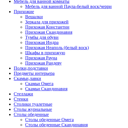
Мебель для ванной комнаты
Мебель для ванной Паула-белый воск/черри
Прихожие
Вешалки
Зеркала для прихожей
Прихожая Константин
Прихожая Скандинавия
Тумбы для обуви
Прихожая Индра
Прихожая Неаполь (белый воск)
Шкафы в прихожую
Прихожая Рауна
Прихожая Рандеву
Полки,подставки
Предметы интерьера
Скамьи,лавки
Скамьи Омега
Скамьи Скандинавия
Стеллажи
Стенки
Столики туалетные
Столы журнальные
Столы обеденные
Столы обеденные Омега
Столы обеденные Скандинавия