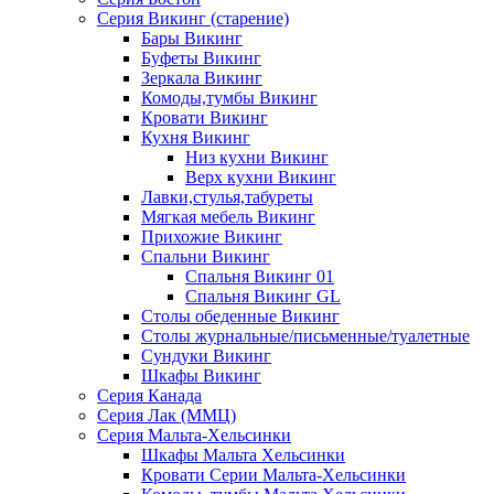
Серия Викинг (старение)
Бары Викинг
Буфеты Викинг
Зеркала Викинг
Комоды,тумбы Викинг
Кровати Викинг
Кухня Викинг
Низ кухни Викинг
Верх кухни Викинг
Лавки,стулья,табуреты
Мягкая мебель Викинг
Прихожие Викинг
Спальни Викинг
Спальня Викинг 01
Спальня Викинг GL
Столы обеденные Викинг
Столы журнальные/письменные/туалетные
Сундуки Викинг
Шкафы Викинг
Серия Канада
Серия Лак (ММЦ)
Серия Мальта-Хельсинки
Шкафы Мальта Хельсинки
Кровати Серии Мальта-Хельсинки