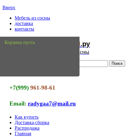
Вверх
Мебель из сосны
доставка
контакты
Мебель
Сосны
Корзина пуста
из
.ру
Интернет магазин мебели из сосны
+7(999)
961-98-61
Email:
radygaa7@mail.ru
Как купить
Доставка,сборка
Распродажа
Главная