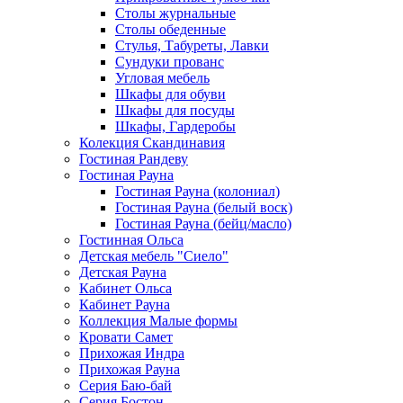
Столы журнальные
Столы обеденные
Стулья, Табуреты, Лавки
Сундуки прованс
Угловая мебель
Шкафы для обуви
Шкафы для посуды
Шкафы, Гардеробы
Колекция Скандинавия
Гостиная Рандеву
Гостиная Рауна
Гостиная Рауна (колониал)
Гостиная Рауна (белый воск)
Гостиная Рауна (бейц/масло)
Гостинная Ольса
Детская мебель "Сиело"
Детская Рауна
Кабинет Ольса
Кабинет Рауна
Коллекция Малые формы
Кровати Самет
Прихожая Индра
Прихожая Рауна
Серия Баю-бай
Серия Бостон