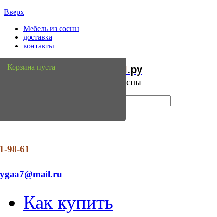
Вверх
Мебель из сосны
доставка
контакты
Мебель
Сосны
Корзина пуста
из
.ру
Интернет магазин мебели из сосны
1-98-61
dygaa7@mail.ru
Как купить