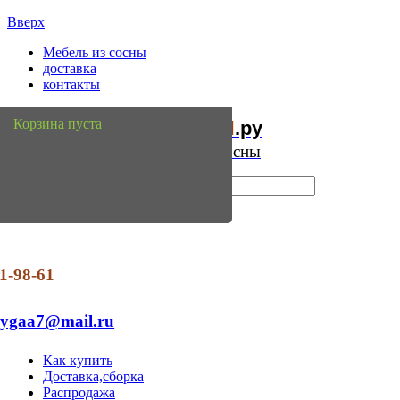
Вверх
Мебель из сосны
доставка
контакты
Мебель
Сосны
Корзина пуста
из
.ру
Интернет магазин мебели из сосны
1-98-61
dygaa7@mail.ru
Как купить
Доставка,сборка
Распродажа