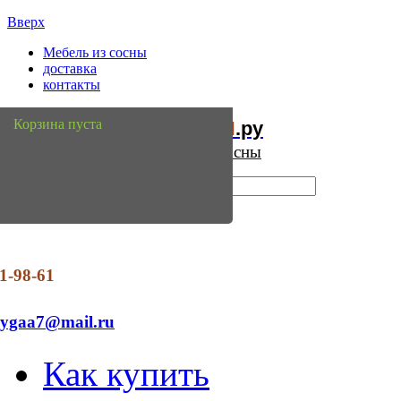
Вверх
Мебель из сосны
доставка
контакты
Мебель
Сосны
Корзина пуста
из
.ру
Интернет магазин мебели из сосны
1-98-61
dygaa7@mail.ru
Как купить