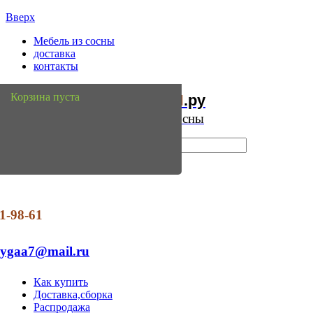
Вверх
Мебель из сосны
доставка
контакты
Мебель
Сосны
Корзина пуста
из
.ру
Интернет магазин мебели из сосны
1-98-61
dygaa7@mail.ru
Как купить
Доставка,сборка
Распродажа