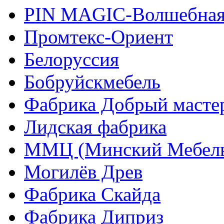
PIN MAGIС-Волшебная
Промтекс-Ориент
Белоруссия
Бобруйскмебель
Фабрика Добрый масте
Лидская фабрика
ММЦ (Минский Мебель
Могилёв Древ
Фабрика Скайда
Фабрика Диприз