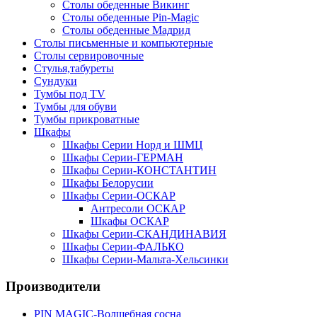
Столы обеденные Викинг
Столы обеденные Pin-Magic
Столы обеденные Мадрид
Столы письменные и компьютерные
Столы сервировочные
Стулья,табуреты
Сундуки
Тумбы под TV
Тумбы для обуви
Тумбы прикроватные
Шкафы
Шкафы Серии Норд и ШМЦ
Шкафы Серии-ГЕРМАН
Шкафы Серии-КОНСТАНТИН
Шкафы Белорусии
Шкафы Серии-ОСКАР
Антресоли ОСКАР
Шкафы ОСКАР
Шкафы Серии-СКАНДИНАВИЯ
Шкафы Серии-ФАЛЬКО
Шкафы Серии-Мальта-Хельсинки
Производители
PIN MAGIС-Волшебная сосна