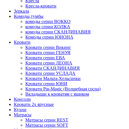
Кресла
Кресла-кровати
Зеркала
Комоды,тумбы
комоды серии ВОККО
комоды серии КОЛКА
комоды серии СКАНДИНАВИЯ
Комоды серии ЮНОНА
Кровати
Кровати серии Викинг
Кровати серии ГЕНУЯ
Кровати серии ЕВА
Кровати серии ЛЕОНА
Кровати СКАНДИНАВИЯ
Кровати серии УСЛАДА
Кровати Мальта-Хельсинки
Кровати серии ЮНИ
Кровати Pin-Magic (Волшебная сосна)
Вкладыши к кроватям с ящиком
Консоли
Кровати 2х ярусные
Кухни
Матрасы
Матрасы серии REST
Матрасы серии SOFT