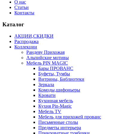
О нас
Статьи
Контакты
Каталог
АКЦИИ,СКИДКИ
Распродажа
Коллекции
Рандеву Прихожая
Альпийские мотивы
Мебель PIN MAGIС
Бары ПРОВАНС
Буфеты, Тумбы
Витрины, Библиотеки
Зеркала
Комоды,шифоньеры
Кровати
Кухонная мебель
Кухня Pin-Magic
Мебель TV
Мебель для прихожей прованс
Письменные столы
Предметы интерьера
Прикроватные тумбочки