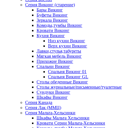
Серия Викинг (старение)
Бары Викинг
Буфеты Викинг
Зеркала Викинг
Комоды,тумбы Викинг
Кровати Викинг
Кухня Викинг
Низ кухни Викинг
Верх кухни Викинг
Лавки,стулья,табуреты
Мягкая мебель Викинг
Прихожие Викинг
Спальни Викинг
Спальня Викинг 01
Спальня Викинг GL
Столы обеденные Викинг
Столы журнальные/письменные/туалетные
Сундуки Викинг
Шкафы Викинг
Серия Канада
Серия Лак (ММЦ)
Серия Мальта-Хельсинки
Шкафы Мальта Хельсинки
Кровати Серии Мальта-Хельсинки