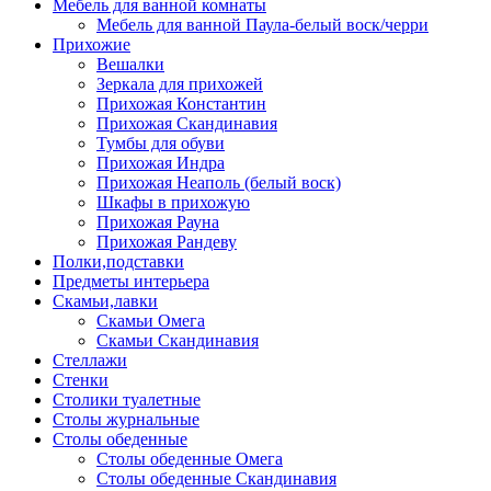
Мебель для ванной комнаты
Мебель для ванной Паула-белый воск/черри
Прихожие
Вешалки
Зеркала для прихожей
Прихожая Константин
Прихожая Скандинавия
Тумбы для обуви
Прихожая Индра
Прихожая Неаполь (белый воск)
Шкафы в прихожую
Прихожая Рауна
Прихожая Рандеву
Полки,подставки
Предметы интерьера
Скамьи,лавки
Скамьи Омега
Скамьи Скандинавия
Стеллажи
Стенки
Столики туалетные
Столы журнальные
Столы обеденные
Столы обеденные Омега
Столы обеденные Скандинавия