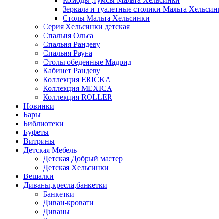
Комоды ,тумбы Мальта Хельсинки
Зеркала и туалетные столики Мальта Хельсин
Столы Мальта Хельсинки
Серия Хельсинки детская
Спальня Ольса
Спальня Рандеву
Спальня Рауна
Столы обеденные Мадрид
Кабинет Рандеву
Коллекция ERICKA
Коллекция MEXICA
Коллекция ROLLER
Новинки
Бары
Библиотеки
Буфеты
Витрины
Детская Мебель
Детская Добрый мастер
Детская Хельсинки
Вешалки
Диваны,кресла,банкетки
Банкетки
Диван-кровати
Диваны