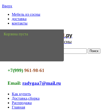
Вверх
Мебель из сосны
доставка
контакты
Мебель
Сосны
Корзина пуста
из
.ру
Интернет магазин мебели из сосны
+7(999)
961-98-61
Email:
radygaa7@mail.ru
Как купить
Доставка,сборка
Распродажа
Главная