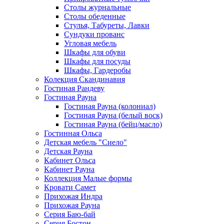
Столы журнальные
Столы обеденные
Стулья, Табуреты, Лавки
Сундуки прованс
Угловая мебель
Шкафы для обуви
Шкафы для посуды
Шкафы, Гардеробы
Колекция Скандинавия
Гостиная Рандеву
Гостиная Рауна
Гостиная Рауна (колониал)
Гостиная Рауна (белый воск)
Гостиная Рауна (бейц/масло)
Гостинная Ольса
Детская мебель "Сиело"
Детская Рауна
Кабинет Ольса
Кабинет Рауна
Коллекция Малые формы
Кровати Самет
Прихожая Индра
Прихожая Рауна
Серия Баю-бай
Серия Бостон