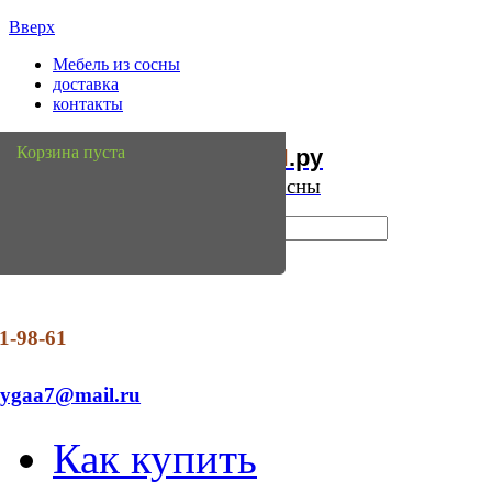
Вверх
Мебель из сосны
доставка
контакты
Мебель
Сосны
Корзина пуста
из
.ру
Интернет магазин мебели из сосны
1-98-61
dygaa7@mail.ru
Как купить