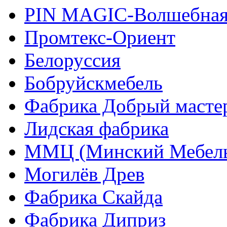
PIN MAGIС-Волшебная
Промтекс-Ориент
Белоруссия
Бобруйскмебель
Фабрика Добрый масте
Лидская фабрика
ММЦ (Минский Мебель
Могилёв Древ
Фабрика Скайда
Фабрика Диприз