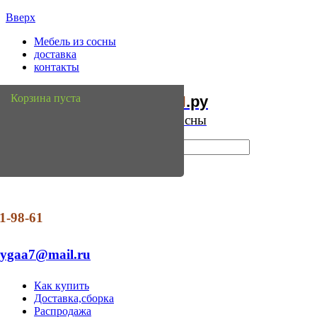
Вверх
Мебель из сосны
доставка
контакты
Мебель
Сосны
Корзина пуста
из
.ру
Интернет магазин мебели из сосны
1-98-61
dygaa7@mail.ru
Как купить
Доставка,сборка
Распродажа