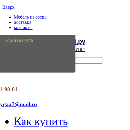
Вверх
Мебель из сосны
доставка
контакты
Мебель
Сосны
Корзина пуста
из
.ру
Интернет магазин мебели из сосны
1-98-61
dygaa7@mail.ru
Как купить