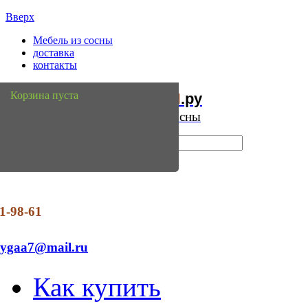
Вверх
Мебель из сосны
доставка
контакты
Мебель
Сосны
Корзина пуста
из
.ру
Интернет магазин мебели из сосны
1-98-61
dygaa7@mail.ru
Как купить