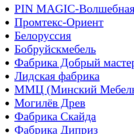
PIN MAGIС-Волшебная
Промтекс-Ориент
Белоруссия
Бобруйскмебель
Фабрика Добрый масте
Лидская фабрика
ММЦ (Минский Мебель
Могилёв Древ
Фабрика Скайда
Фабрика Диприз