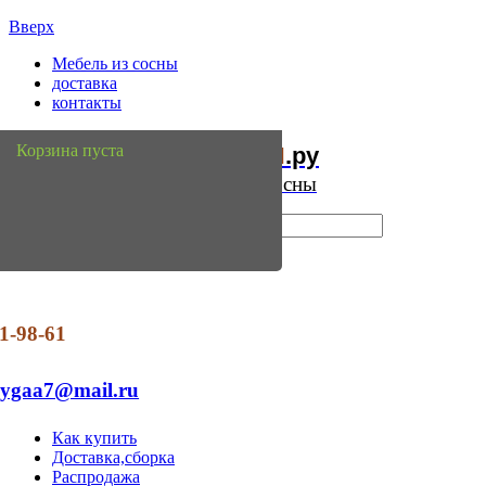
Вверх
Мебель из сосны
доставка
контакты
Мебель
Сосны
Корзина пуста
из
.ру
Интернет магазин мебели из сосны
1-98-61
dygaa7@mail.ru
Как купить
Доставка,сборка
Распродажа