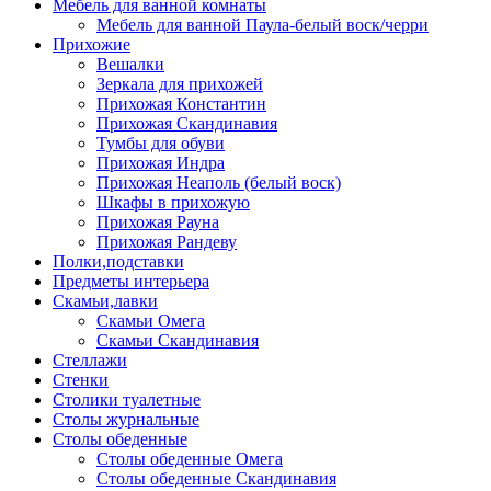
Мебель для ванной комнаты
Мебель для ванной Паула-белый воск/черри
Прихожие
Вешалки
Зеркала для прихожей
Прихожая Константин
Прихожая Скандинавия
Тумбы для обуви
Прихожая Индра
Прихожая Неаполь (белый воск)
Шкафы в прихожую
Прихожая Рауна
Прихожая Рандеву
Полки,подставки
Предметы интерьера
Скамьи,лавки
Скамьи Омега
Скамьи Скандинавия
Стеллажи
Стенки
Столики туалетные
Столы журнальные
Столы обеденные
Столы обеденные Омега
Столы обеденные Скандинавия