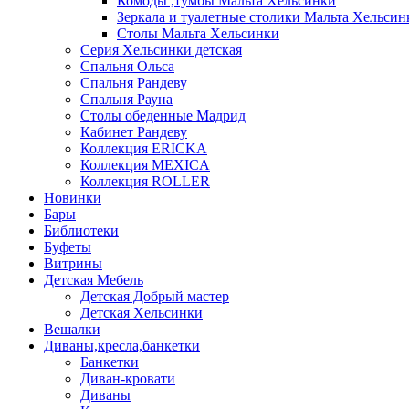
Комоды ,тумбы Мальта Хельсинки
Зеркала и туалетные столики Мальта Хельсин
Столы Мальта Хельсинки
Серия Хельсинки детская
Спальня Ольса
Спальня Рандеву
Спальня Рауна
Столы обеденные Мадрид
Кабинет Рандеву
Коллекция ERICKA
Коллекция MEXICA
Коллекция ROLLER
Новинки
Бары
Библиотеки
Буфеты
Витрины
Детская Мебель
Детская Добрый мастер
Детская Хельсинки
Вешалки
Диваны,кресла,банкетки
Банкетки
Диван-кровати
Диваны