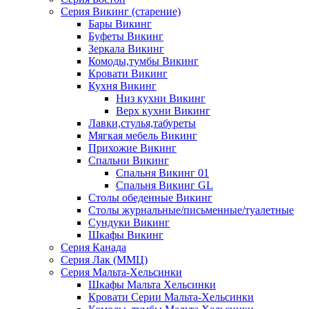
Серия Викинг (старение)
Бары Викинг
Буфеты Викинг
Зеркала Викинг
Комоды,тумбы Викинг
Кровати Викинг
Кухня Викинг
Низ кухни Викинг
Верх кухни Викинг
Лавки,стулья,табуреты
Мягкая мебель Викинг
Прихожие Викинг
Спальни Викинг
Спальня Викинг 01
Спальня Викинг GL
Столы обеденные Викинг
Столы журнальные/письменные/туалетные
Сундуки Викинг
Шкафы Викинг
Серия Канада
Серия Лак (ММЦ)
Серия Мальта-Хельсинки
Шкафы Мальта Хельсинки
Кровати Серии Мальта-Хельсинки