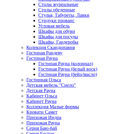
Столы журнальные
Столы обеденные
Стулья, Табуреты, Лавки
Сундуки прованс
Угловая мебель
Шкафы для обуви
Шкафы для посуды
Шкафы, Гардеробы
Колекция Скандинавия
Гостиная Рандеву
Гостиная Рауна
Гостиная Рауна (колониал)
Гостиная Рауна (белый воск)
Гостиная Рауна (бейц/масло)
Гостинная Ольса
Детская мебель "Сиело"
Детская Рауна
Кабинет Ольса
Кабинет Рауна
Коллекция Малые формы
Кровати Самет
Прихожая Индра
Прихожая Рауна
Серия Баю-бай
Серия Бостон