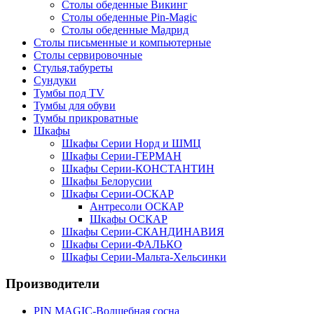
Столы обеденные Викинг
Столы обеденные Pin-Magic
Столы обеденные Мадрид
Столы письменные и компьютерные
Столы сервировочные
Стулья,табуреты
Сундуки
Тумбы под TV
Тумбы для обуви
Тумбы прикроватные
Шкафы
Шкафы Серии Норд и ШМЦ
Шкафы Серии-ГЕРМАН
Шкафы Серии-КОНСТАНТИН
Шкафы Белорусии
Шкафы Серии-ОСКАР
Антресоли ОСКАР
Шкафы ОСКАР
Шкафы Серии-СКАНДИНАВИЯ
Шкафы Серии-ФАЛЬКО
Шкафы Серии-Мальта-Хельсинки
Производители
PIN MAGIС-Волшебная сосна