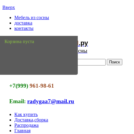
Вверх
Мебель из сосны
доставка
контакты
Мебель
Сосны
Корзина пуста
из
.ру
Интернет магазин мебели из сосны
+7(999)
961-98-61
Email:
radygaa7@mail.ru
Как купить
Доставка,сборка
Распродажа
Главная