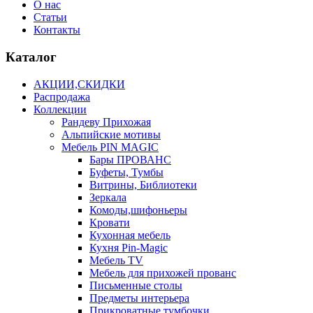
О нас
Статьи
Контакты
Каталог
АКЦИИ,СКИДКИ
Распродажа
Коллекции
Рандеву Прихожая
Альпийские мотивы
Мебель PIN MAGIС
Бары ПРОВАНС
Буфеты, Тумбы
Витрины, Библиотеки
Зеркала
Комоды,шифоньеры
Кровати
Кухонная мебель
Кухня Pin-Magic
Мебель TV
Мебель для прихожей прованс
Письменные столы
Предметы интерьера
Прикроватные тумбочки