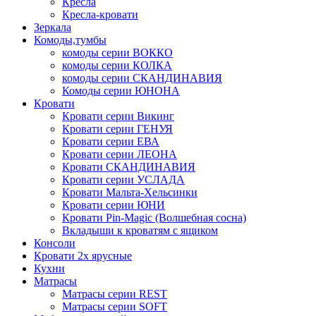
Кресла
Кресла-кровати
Зеркала
Комоды,тумбы
комоды серии ВОККО
комоды серии КОЛКА
комоды серии СКАНДИНАВИЯ
Комоды серии ЮНОНА
Кровати
Кровати серии Викинг
Кровати серии ГЕНУЯ
Кровати серии ЕВА
Кровати серии ЛЕОНА
Кровати СКАНДИНАВИЯ
Кровати серии УСЛАДА
Кровати Мальта-Хельсинки
Кровати серии ЮНИ
Кровати Pin-Magic (Волшебная сосна)
Вкладыши к кроватям с ящиком
Консоли
Кровати 2х ярусные
Кухни
Матрасы
Матрасы серии REST
Матрасы серии SOFT