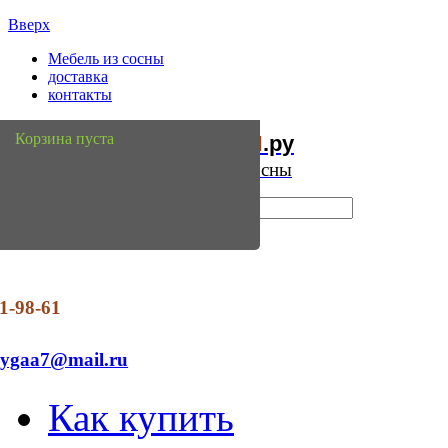
Вверх
Мебель из сосны
доставка
контакты
Мебель
Сосны
Корзина пуста
из
.ру
Интернет магазин мебели из сосны
1-98-61
dygaa7@mail.ru
Как купить