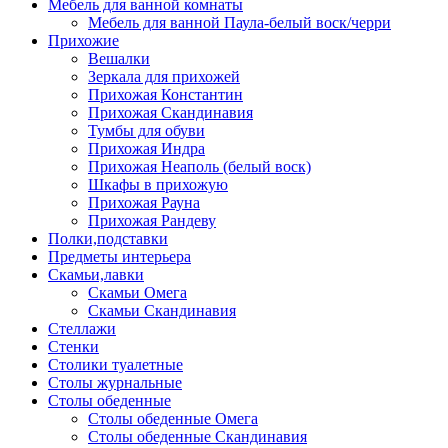
Мебель для ванной комнаты
Мебель для ванной Паула-белый воск/черри
Прихожие
Вешалки
Зеркала для прихожей
Прихожая Константин
Прихожая Скандинавия
Тумбы для обуви
Прихожая Индра
Прихожая Неаполь (белый воск)
Шкафы в прихожую
Прихожая Рауна
Прихожая Рандеву
Полки,подставки
Предметы интерьера
Скамьи,лавки
Скамьи Омега
Скамьи Скандинавия
Стеллажи
Стенки
Столики туалетные
Столы журнальные
Столы обеденные
Столы обеденные Омега
Столы обеденные Скандинавия