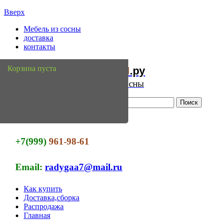
Вверх
Мебель из сосны
доставка
контакты
Мебель
Сосны
Корзина пуста
из
.ру
Интернет магазин мебели из сосны
+7(999)
961-98-61
Email:
radygaa7@mail.ru
Как купить
Доставка,сборка
Распродажа
Главная