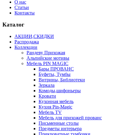
О нас
Статьи
Контакты
Каталог
АКЦИИ,СКИДКИ
Распродажа
Коллекции
Рандеву Прихожая
Альпийские мотивы
Мебель PIN MAGIС
Бары ПРОВАНС
Буфеты, Тумбы
Витрины, Библиотеки
Зеркала
Комоды,шифоньеры
Кровати
Кухонная мебель
Кухня Pin-Magic
Мебель TV
Мебель для прихожей прованс
Письменные столы
Предметы интерьера
Прикроватные тумбочки