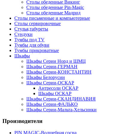
Столы обеденные Викинг
Столы обеденные Pin-Magic
Столы обеденные Мадрид
Столы письменные и компьютерные
Столы сервировочные
Стулья,табуреты
Сундуки
Тумбы под TV
Тумбы для обуви
Тумбы прикроватные
Шкафы
Шкафы Серии Норд и ШМЦ
Шкафы Серии-ГЕРМАН
Шкафы Серии-КОНСТАНТИН
Шкафы Белорусии
Шкафы Серии-ОСКАР
Антресоли ОСКАР
Шкафы ОСКАР
Шкафы Серии-СКАНДИНАВИЯ
Шкафы Серии-ФАЛЬКО
Шкафы Серии-Мальта-Хельсинки
Производители
PIN MAGIС-Волшебная сосна