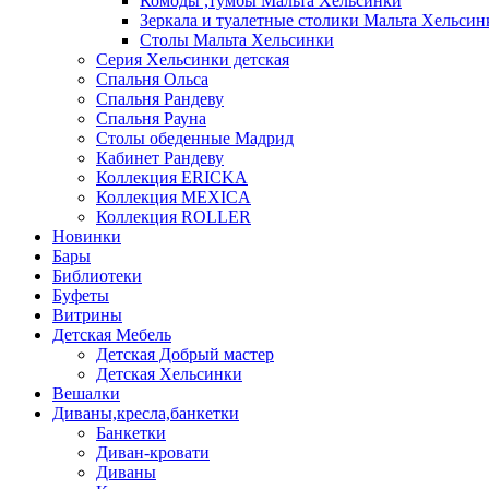
Комоды ,тумбы Мальта Хельсинки
Зеркала и туалетные столики Мальта Хельсин
Столы Мальта Хельсинки
Серия Хельсинки детская
Спальня Ольса
Спальня Рандеву
Спальня Рауна
Столы обеденные Мадрид
Кабинет Рандеву
Коллекция ERICKA
Коллекция MEXICA
Коллекция ROLLER
Новинки
Бары
Библиотеки
Буфеты
Витрины
Детская Мебель
Детская Добрый мастер
Детская Хельсинки
Вешалки
Диваны,кресла,банкетки
Банкетки
Диван-кровати
Диваны