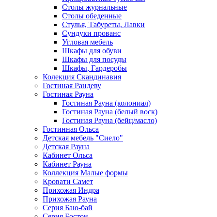
Столы журнальные
Столы обеденные
Стулья, Табуреты, Лавки
Сундуки прованс
Угловая мебель
Шкафы для обуви
Шкафы для посуды
Шкафы, Гардеробы
Колекция Скандинавия
Гостиная Рандеву
Гостиная Рауна
Гостиная Рауна (колониал)
Гостиная Рауна (белый воск)
Гостиная Рауна (бейц/масло)
Гостинная Ольса
Детская мебель "Сиело"
Детская Рауна
Кабинет Ольса
Кабинет Рауна
Коллекция Малые формы
Кровати Самет
Прихожая Индра
Прихожая Рауна
Серия Баю-бай
Серия Бостон