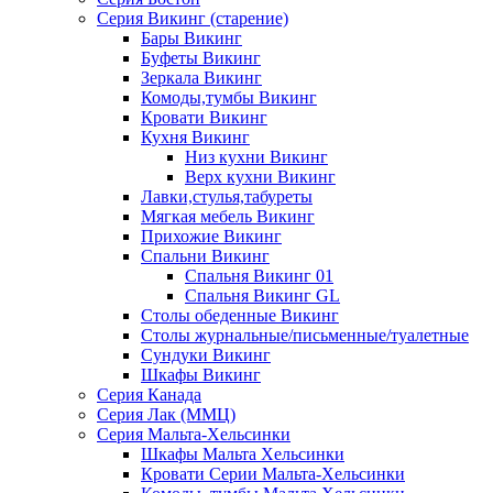
Серия Викинг (старение)
Бары Викинг
Буфеты Викинг
Зеркала Викинг
Комоды,тумбы Викинг
Кровати Викинг
Кухня Викинг
Низ кухни Викинг
Верх кухни Викинг
Лавки,стулья,табуреты
Мягкая мебель Викинг
Прихожие Викинг
Спальни Викинг
Спальня Викинг 01
Спальня Викинг GL
Столы обеденные Викинг
Столы журнальные/письменные/туалетные
Сундуки Викинг
Шкафы Викинг
Серия Канада
Серия Лак (ММЦ)
Серия Мальта-Хельсинки
Шкафы Мальта Хельсинки
Кровати Серии Мальта-Хельсинки